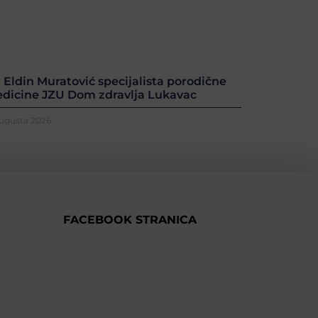
. Eldin Muratović specijalista porodične
dicine JZU Dom zdravlja Lukavac
Augusta 2026.
FACEBOOK STRANICA