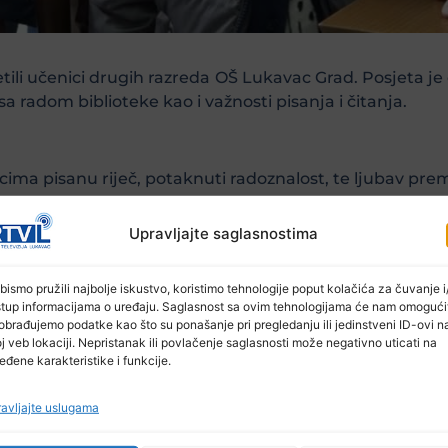
tili učenici drugih razreda OŠ Lukavac Grad. Posjeta j
a radom biblioteke kao i važnosti pisanja i čitanja.
enicima pisanu riječ, potaknuti radoznalost, te ljubav pre
Upravljajte saglasnostima
d najranijih uzrasta i jeste bila svrha posjete. Druženje 
sa kojim su čitali stihove pjesama nadahnutog dječije
bismo pružili najbolje iskustvo, koristimo tehnologije poput kolačića za čuvanje i/
stup informacijama o uređaju. Saglasnost sa ovim tehnologijama će nam omogući
obrađujemo podatke kao što su ponašanje pri pregledanju ili jedinstveni ID-ovi n
j veb lokaciji. Nepristanak ili povlačenje saglasnosti može negativno uticati na
eđene karakteristike i funkcije.
avljajte uslugama