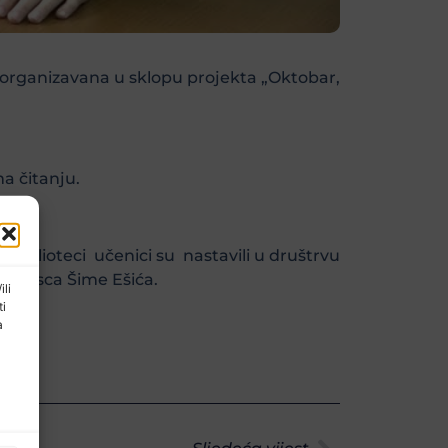
e organizavana u sklopu projekta „Oktobar,
ma čitanju.
u biblioteci učenici su nastavili u društrvu
g pisca Šime Ešića.
ili
ti
a