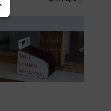
Sljedeća vijest
ja