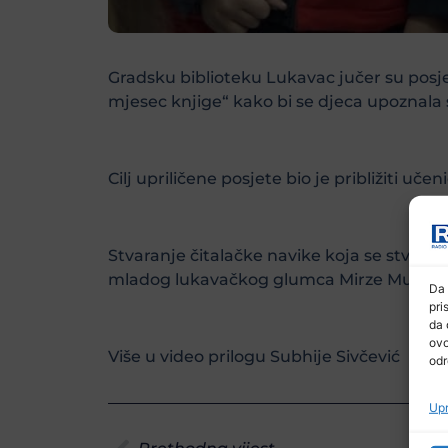
Gradsku biblioteku Lukavac jučer su posje
mjesec knjige“ kako bi se djeca upoznala s
Cilj upriličene posjete bio je približiti uč
Stvaranje čitalačke navike koja se stvara o
mladog lukavačkog glumca Mirze Mujagića 
Da 
pri
da 
ovo
Više u video prilogu Subhije Sivčević
odr
Upr