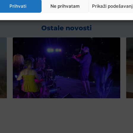
Prihvati
Ne prihvatam
Prikaži podešavan
Ostale novosti