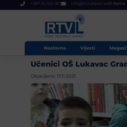
+387 35 553 967
info@rtvlukavac.ba
O Nama
Naslovna
Vijesti
Magazi
Učenici OŠ Lukavac Grad 
Objavljeno:
17.11.2021.