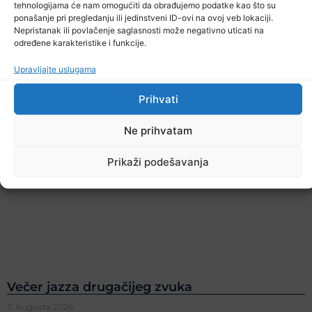
tehnologijama će nam omogućiti da obrađujemo podatke kao što su
ponašanje pri pregledanju ili jedinstveni ID-ovi na ovoj veb lokaciji.
Nepristanak ili povlačenje saglasnosti može negativno uticati na
određene karakteristike i funkcije.
Upravljajte uslugama
Prihvati
Ne prihvatam
Prikaži podešavanja
Večer jazza drugačijeg zvuka
7. Augusta 2026.