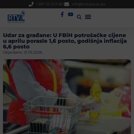
+387 35 553 967
info@rtvlukavac.ba
Radio Uživo
Sjednica Gradskog Vijeća
Udar za građane: U FBiH potrošačke cijene
u aprilu porasle 1,6 posto, godišnja inflacija
6,6 posto
Objavljeno:
21.05.2026.