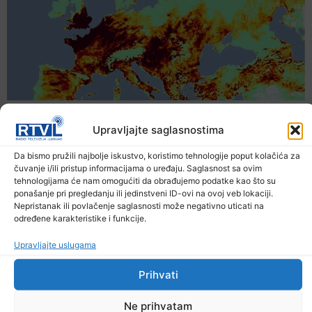
Prethodna vijest
Upravljajte saglasnostima
Sljedeća vijest
Da bismo pružili najbolje iskustvo, koristimo tehnologije poput kolačića za
čuvanje i/ili pristup informacijama o uređaju. Saglasnost sa ovim
tehnologijama će nam omogućiti da obrađujemo podatke kao što su
ponašanje pri pregledanju ili jedinstveni ID-ovi na ovoj veb lokaciji.
Nepristanak ili povlačenje saglasnosti može negativno uticati na
određene karakteristike i funkcije.
Upravljajte uslugama
Upozorenje za narednih sedam dana: Požari
Prihvati
prijete Balkanu, u rizičnoj zoni nalazi se i BiH
6. Augusta 2026.
Ne prihvatam