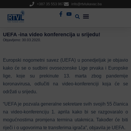
+387 35 553 967
info@rtvlukavac.ba
Radio Uživo
Sjednica Gradskog Vijeća
UEFA -ina video konferencija u srijedu!
Objavljeno:
30.03.2020.
Europski nogometni savez (UEFA) u ponedjeljak je objavio
kako će se o sudbini ovosezonske Lige prvaka i Europske
lige, koje su prekinute 13. marta zbog pandemije
koronavirusa, odlučiti na video-konferenciji koja će se
održati u srijedu.
“UEFA je pozvala generalne sekretare svih svojih 55 članica
na video-konferenciju 1. aprila kako bi se razgovaralo o
mogućnostima promjena termina utakmica. Također će biti
riječi i o ugovorima te transferima igrača”, objavila je UEFA.