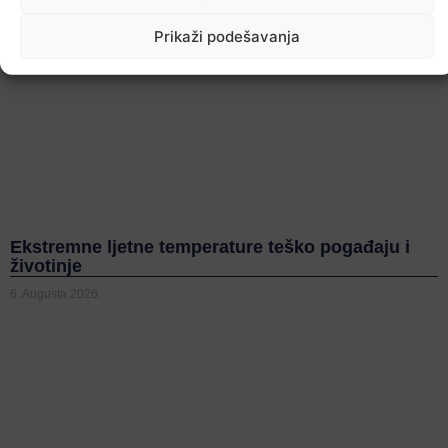
Prikaži podešavanja
Ekstremne ljetne temperature teško pogađaju i
životinje
6. Augusta 2026.