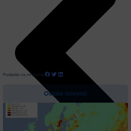
Podijelite na mrežama
Ostale novosti