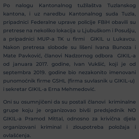
Po nalogu Kantonalnog tužilaštva Tuzlanskog
kantona, i uz naredbu Kantonalnog suda Tuzla,
pripadnici Federalne uprave policije FBiH obavili su
pretrese na nekoliko lokacija u Ljubuškom i Posušju,
a pripadnici MUP-a TK u firmi GIKIL u Lukavcu.
Nakon pretresa slobode su lišeni Ivana Bunoza i
Mate Pavković, članovi Nadzornog odbora GIKIL-a
od januara 2017. godine, Ivan Vukšić, koji je od
septembra 2019. godine bio nezakonito imenovani
punomoćnik firme GSHL (firma suvlasnik u GIKIL-u)
i sekretar GIKIL-a Erna Mehmedović.
Oni su osumnjičeni da su postali članovi kriminalne
grupe koju je organizovao bivši predsjednik NO
GIKIL-a Pramod Mittal, odnosno za krivična djela
organizovani kriminal i zloupotreba položaja i
ovlašćenja.