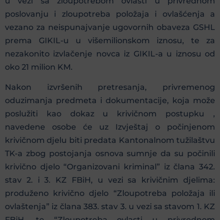
u vezi sa zloupotrebom ovlasti u privrednom
poslovanju i zloupotreba položaja i ovlašćenja a
vezano za neispunajvanje ugovornih obaveza GSHL
prema GIKIL-u u višemilionskom iznosu, te za
nezakonito izvlačenje novca iz GIKIL-a u iznosu od
oko 21 milion KM.
Nakon izvršenih pretresanja, privremenog
oduzimanja predmeta i dokumentacije, koja može
poslužiti kao dokaz u krivičnom postupku ,
navedene osobe će uz Izvještaj o počinjenom
krivičnom djelu biti predata Kantonalnom tužilaštvu
TK-a zbog postojanja osnova sumnje da su počinili
krivično djelo “Organizovani kriminal” iz člana 342.
stav 2. i 3. KZ FBiH, u vezi sa krivičnim djelima:
produženo krivično djelo “Zloupotreba položaja ili
ovlaštenja” iz člana 383. stav 3. u vezi sa stavom 1. KZ
FBiH, te “Zloupotreba ovlasti u privrednom