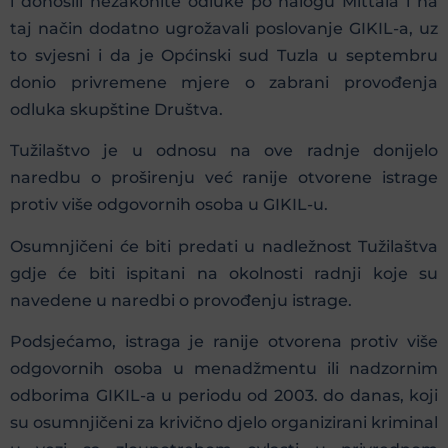
i donosili nezakonite odluke po nalogu Mittala i na
taj način dodatno ugrožavali poslovanje GIKIL-a, uz
to svjesni i da je Općinski sud Tuzla u septembru
donio privremene mjere o zabrani provođenja
odluka skupštine Društva.
Tužilaštvo je u odnosu na ove radnje donijelo
naredbu o proširenju već ranije otvorene istrage
protiv više odgovornih osoba u GIKIL-u.
Osumnjičeni će biti predati u nadležnost Tužilaštva
gdje će biti ispitani na okolnosti radnji koje su
navedene u naredbi o provođenju istrage.
Podsjećamo, istraga je ranije otvorena protiv više
odgovornih osoba u menadžmentu ili nadzornim
odborima GIKIL-a u periodu od 2003. do danas, koji
su osumnjičeni za krivično djelo organizirani kriminal