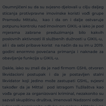
Osumnjičeni su da su svjesno djelovali u cilju daljeg
sticanja protivpravne imovinske koristi vođi grupe
Pramodu Mittalu, kao i da on i dalje ostvaruje
potpunu kontrolu nad imovinom GIKIL-a iako je pod
mjerama zabrane preduzimanja bilo kakvih
poslovnih aktivnosti ili službenih dužnosti u GIKIL-u,
ali i da sebi pribave korist na način da su im u 2019.
godini enormno povećana primanja i naknade za
obavljanje funkcija u GIKIL-u.
Dakle, iako su znali da je nad firmom GSHL otvoren
likvidacioni postupak i da je postavljen stalni
likvidator koji jedino može zastupati GSHL, svjesni
također da je Mittal pod istragom Tužilaštva kao
vođa grupe za organizovani kriminal, nezakonito su
sazvali skupštinu društva, imenovali Nadzorni odbor