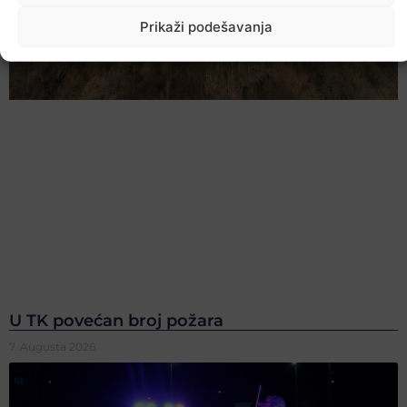
Prikaži podešavanja
U TK povećan broj požara
7. Augusta 2026.