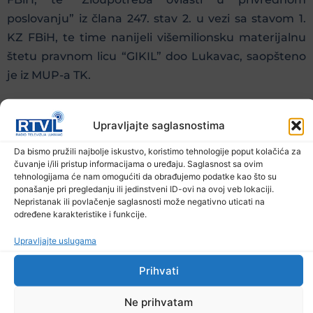
poslovanju” iz člana 247. stav 2. u vezi sa stavom 1.
KZ FBiH, te time nanijeli višemilionsku materijalnu
štetu pravnom licu “GIKIL” doo Lukavac, saopšteno
je iz MUP-a TK.
Prethodna vijest
Sljedeća vijest
Upravljajte saglasnostima
Da bismo pružili najbolje iskustvo, koristimo tehnologije poput kolačića za
Podijelite na mrežama
čuvanje i/ili pristup informacijama o uređaju. Saglasnost sa ovim
tehnologijama će nam omogućiti da obrađujemo podatke kao što su
ponašanje pri pregledanju ili jedinstveni ID-ovi na ovoj veb lokaciji.
Ostale novosti
Nepristanak ili povlačenje saglasnosti može negativno uticati na
određene karakteristike i funkcije.
Upravljajte uslugama
Prihvati
Ne prihvatam