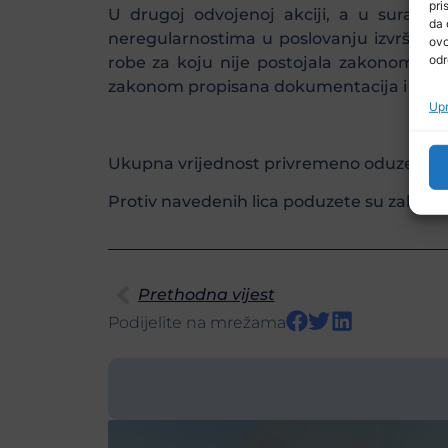
pri
U drugoj odvojenoj akciji, a u suradnj
da 
neregularnostima u poslovanju izvršili su
ovo
odr
robe za koju nije postojala zakonom pro
zakonom propisana dokumentacija i koji nij
Upr
Ukupna vrijednost privremeno oduzete ro
Protiv navedenih lica poduzete su zakono
Prethodna vijest
Podijelite na mrežama