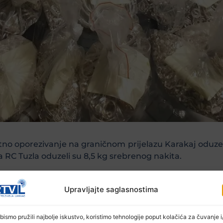
ktno oporezivanje na graničnom prijelazu Karakaj oduz
RC Tuzla oduzeli su 8,5 kg srebrenog nakita.
ta, ovlaštena službena lica Grupe za sprječavanje kr
retresa putničkog motornog vozila neprijavljenu robu.
Upravljajte saglasnostima
ta za potenciju Kamagra). Pored toga u 2 vozila otkri
ki preparati).
bismo pružili najbolje iskustvo, koristimo tehnologije poput kolačića za čuvanje i/