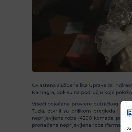
Ovlaštena službena lica Uprave za indire
Kamagra, dok su na području koje pokriva 
Vršeći pojačane provjere putničkog prome
Tuzla, otkrili su prilikom pregleda i p
neprijavljene robe (4200 komada prepara
pronađena neprijavljena roba (farmaceuts
Da 