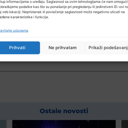
stup informacijama o uređaju. Saglasnost sa ovim tehnologijama će nam omogući
i sa službenicima Grupe za obavještavanje RC Tuzla,
obrađujemo podatke kao što su ponašanje pri pregledanju ili jedinstveni ID-ovi n
 istovremenu provjeru i kontrolu prometa i porijekla 
j veb lokaciji. Nepristanak ili povlačenje saglasnosti može negativno uticati na
eđene karakteristike i funkcije.
pisana dokumentacija. Tom prilikom pronašli su 8,5 kg
e bio obilježen na propisani način, te je isti privreme
avljajte uslugama
be iznosi oko 125.000 KM.
Prihvati
Ne prihvatam
Prikaži podešavan
m predviđene mjere i radnje u skladu sa pozitivnim za
Ostale novosti