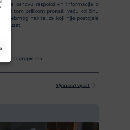
ti
 a na osnovu raspoloživih informacija o
a
roba i tom prilikom pronašli veću količinu
 srebrnog nakita, za koji nije postojala
no oduzet.
ja
konskim propisima.
Sljedeća vijest