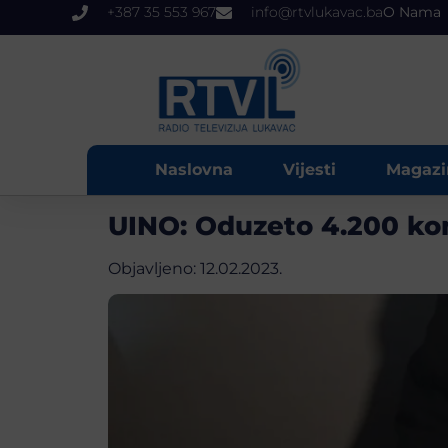
+387 35 553 967
info@rtvlukavac.ba
O Nama
Naslovna
Vijesti
Magazi
UINO: Oduzeto 4.200 kom
Objavljeno:
12.02.2023.