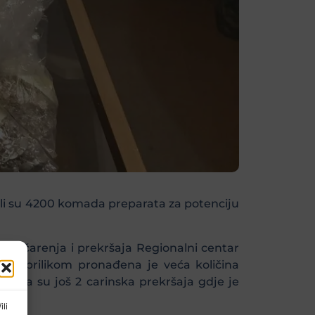
eli su 4200 komada preparata za potenciju
ijumčarenja i prekršaja Regionalni centar
 Tom prilikom pronađena je veća količina
vena su još 2 carinska prekršaja gdje je
ili