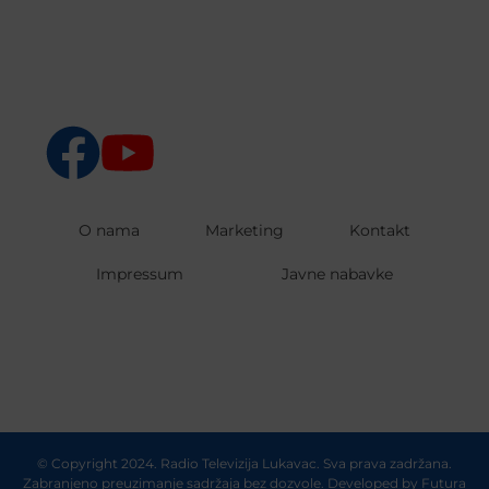
O nama
Marketing
Kontakt
Impressum
Javne nabavke
© Copyright 2024. Radio Televizija Lukavac. Sva prava zadržana.
Zabranjeno preuzimanje sadržaja bez dozvole. Developed by
Futura