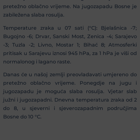
pretežno oblačno vrijeme. Na jugozapadu Bosne je
zabiležena slaba rosulja.
Temperature zraka u 07 sati (°C): Bjelašnica -7;
Bugojno -6; Drvar, Sanski Most, Zenica -4; Sarajevo
-3; Tuzla -2; Livno, Mostar 1; Bihać 8; Atmosferki
pritisak u Sarajevu iznosi 945 hPa, za 1 hPa je viši od
normalonog i lagano raste.
Danas će u našoj zemlji preovladavati umjereno do
pretežno oblačno vrijeme. Ponegdje na jugu i
jugozapadu je moguća slaba rosulja. Vjetar slab
južni i jugozapadni. Dnevna temperatura zraka od 2
do 8, u sjeverni i sjeverozapadnim područjima
Bosne do 10 °C.