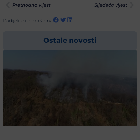
Prethodna vijest
Sljedeća vijest
Podijelite na mrežama
Ostale novosti