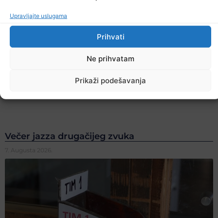
Upravljajte uslugama
Prihvati
Ne prihvatam
Prikaži podešavanja
Večer jazza drugačijeg zvuka
7. Augusta 2026.