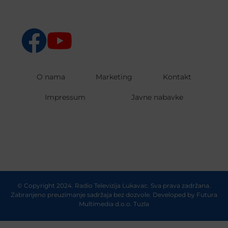
O nama
Marketing
Kontakt
Impressum
Javne nabavke
© Copyright 2024. Radio Televizija Lukavac. Sva prava zadržana.
Zabranjeno preuzimanje sadržaja bez dozvole. Developed by
Futura
Multimedia d.o.o. Tuzla