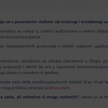
uje se s povećanim rizikom od srčanog i moždanog uda
prirodno se nalazi u niskim količinama u nekim biljka
višim koncentracijama.
je niskokaloričnih proizvoda s niskim udjelom ugljiko
Medicine, istraživači sa klinike Cleveland u Ohaju p
j evaluaciji i otkrili da oni s najvećom koncentracijom
g udara u naredne tri godine.
mala neki oblik kardiovaskularnih bolesti ili su imali 
rvnog pritiska, prenosi
Science Alert
.
a sebe, ali nehotice si mogu naštetiti”
, rekao je za 