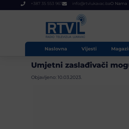
+387 35 553 967
info@rtvlukavac.ba
O Nama
Naslovna
Vijesti
Magazi
Umjetni zaslađivači mog
Objavljeno:
10.03.2023.