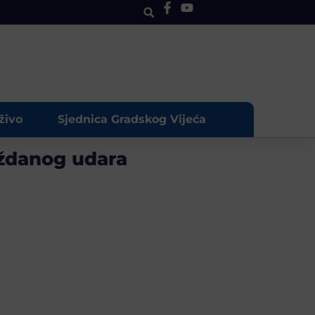
živo
Sjednica Gradskog Vijeća
oždanog udara