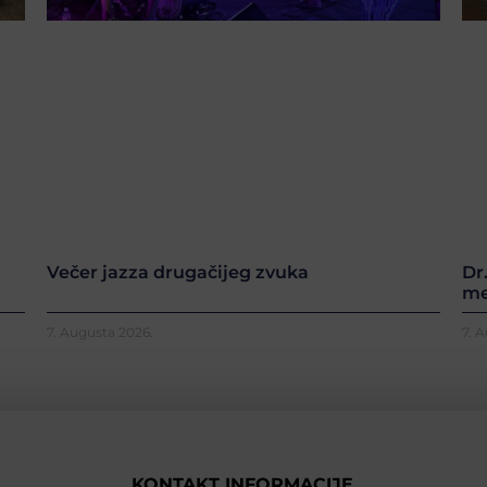
Večer jazza drugačijeg zvuka
Dr
me
7. Augusta 2026.
7. 
KONTAKT INFORMACIJE