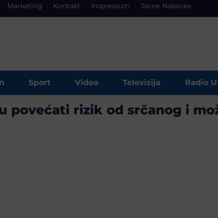
Marketing
Kontakt
Impressum
Javne Nabavke
n
Sport
Video
Televizija
Radio U
u povećati rizik od srčanog i m