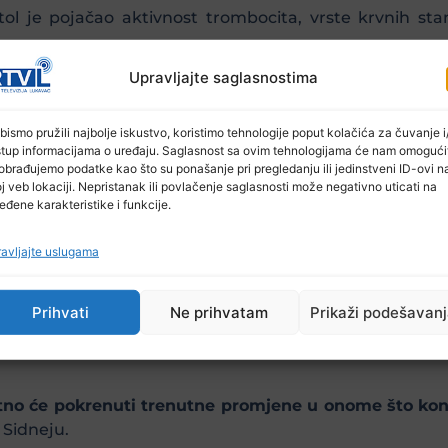
tol je pojačao aktivnost trombocita, vrste krvnih sta
Upravljajte saglasnostima
tritol, ugrušci su se formirali brže nakon ozljede neg
bismo pružili najbolje iskustvo, koristimo tehnologije poput kolačića za čuvanje i/
i pića zaslađena eritritolom i otkrili da je njihov nivo z
stup informacijama o uređaju. Saglasnost sa ovim tehnologijama će nam omogući
ljno visok da bi mogao potencijalno uticati na njihovo zg
obrađujemo podatke kao što su ponašanje pri pregledanju ili jedinstveni ID-ovi n
j veb lokaciji. Nepristanak ili povlačenje saglasnosti može negativno uticati na
tencijal da izazove srčani ili moždani udar jer se prot
eđene karakteristike i funkcije.
vao isti signal“, rekao je Hazen za New York Times.
avljajte uslugama
ala neka ograničenja u studiji, posebno da su mnogi su
ć bili izloženi određenom riziku od srčanog i moždanog u
Prihvati
Ne prihvatam
Prikaži podešavan
ost između stvaranja ugrušaka i eritritola, nije pokaz
vatno će pokrenuti trenutne promjene u onome što k
 Sidneju.