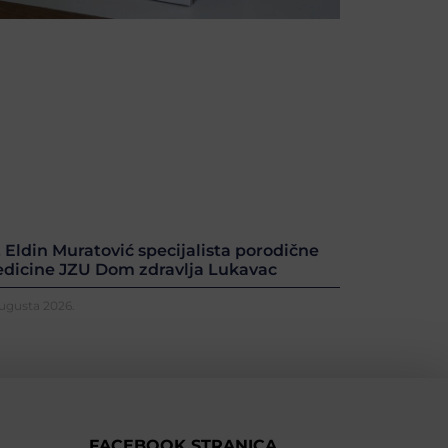
. Eldin Muratović specijalista porodične
dicine JZU Dom zdravlja Lukavac
Augusta 2026.
FACEBOOK STRANICA