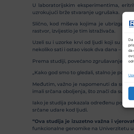
U laboratorijskim eksperimentima, eritri
uzrokujući brže stvaranje ugrušaka.
Slično, kod miševa kojima je ubrizgan eri
rastvor, izvijestio je tim istraživača.
Da 
Uzeli su i uzorke krvi od ljudi koji su pil
pri
nekoliko sati i ostao visok dva dana – dovo
da 
ovo
Prema studiji, povećano zgrušavanje ima po
odr
„Kako god smo to gledali, stalno je pokazi
Upr
Međutim, važno je napomenuti da su postoj
imali srčana oboljenja, što znači da su ve
Iako je studija pokazala određenu povezan
srčane udare kod ljudi.
“Ova studija je izuzetno važna i vjero
funkcionalne genomike na Univerzitetu u