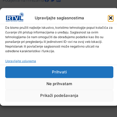
Podijelite na mrežama
Ostale novosti
Upravljajte saglasnostima
Da bismo pružili najbolje iskustvo, koristimo tehnologije poput kolačića za
čuvanje i/ili pristup informacijama o uređaju. Saglasnost sa ovim
tehnologijama će nam omogućiti da obrađujemo podatke kao što su
ponašanje pri pregledanju ili jedinstveni ID-ovi na ovoj veb lokaciji.
Nepristanak ili povlačenje saglasnosti može negativno uticati na
određene karakteristike i funkcije.
Upravljajte uslugama
Prihvati
Ne prihvatam
Prikaži podešavanja