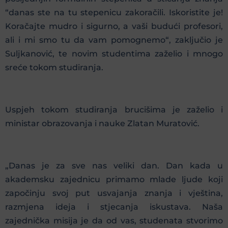
“danas ste na tu stepenicu zakoračili. Iskoristite je!
Koračajte mudro i sigurno, a vaši budući profesori,
ali i mi smo tu da vam pomognemo“, zaključio je
Suljkanović, te novim studentima zaželio i mnogo
sreće tokom studiranja.
Uspjeh tokom studiranja brucišima je zaželio i
ministar obrazovanja i nauke Zlatan Muratović.
„Danas je za sve nas veliki dan. Dan kada u
akademsku zajednicu primamo mlade ljude koji
započinju svoj put usvajanja znanja i vještina,
razmjena ideja i stjecanja iskustava. Naša
zajednička misija je da od vas, studenata stvorimo