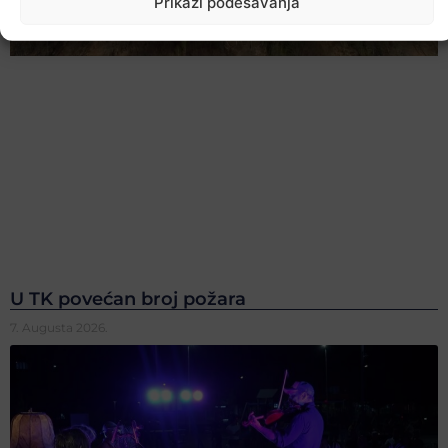
Prikaži podešavanja
U TK povećan broj požara
7. Augusta 2026.