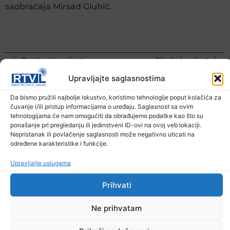
saobraćaja Mirsad Gluhić.
Prethodna vijest
Sljedeća vijest
Upravljajte saglasnostima
Podijelite na mrežama
Da bismo pružili najbolje iskustvo, koristimo tehnologije poput kolačića za
čuvanje i/ili pristup informacijama o uređaju. Saglasnost sa ovim
Ostale novosti
tehnologijama će nam omogućiti da obrađujemo podatke kao što su
ponašanje pri pregledanju ili jedinstveni ID-ovi na ovoj veb lokaciji.
Nepristanak ili povlačenje saglasnosti može negativno uticati na
određene karakteristike i funkcije.
Upravljajte uslugama
Prihvati
Ne prihvatam