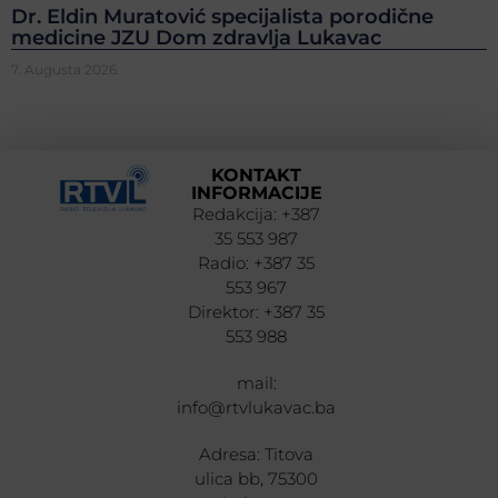
Dr. Eldin Muratović specijalista porodične
medicine JZU Dom zdravlja Lukavac
7. Augusta 2026.
KONTAKT
INFORMACIJE
Redakcija: +387
35 553 987
Radio: +387 35
553 967
Direktor: +387 35
553 988
mail:
info@rtvlukavac.ba
Adresa: Titova
ulica bb, 75300