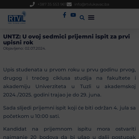
+387 35 553 967
info@rtvlukavac.ba
Radio Uživo
Sjednica Gradskog Vijeća
UNTZ: U ovoj sedmici prijemni ispit za prvi
upisni rok
Objavljeno:
02.07.2024.
Upis studenata u prvom roku u prvu godinu prvog,
drugog i trećeg ciklusa studija na fakultete i
akademiju Univerziteta u Tuzli u akademskoj
2024./2025. godini trajao je do 29. juna.
Sada slijedi prijemni ispit koji će biti održan 4. jula sa
početkom u 10:00 sati.
Kandidat na prijemnom ispitu mora ostvariti
najmanje 20 bodova da bi ušao u dalji postupak