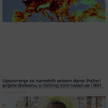
Upozorenje za narednih sedam dana: Požari
prijete Balkanu, u rizičnoj zoni nalazi se i BiH
6. Augusta 2026.