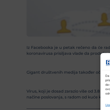
Iz Facebooka je u petak rečeno da će rad
koronavirusa prisiljava vlade da produže n
Gigant društvenih medija također očekuje
Da 
pri
da 
ovo
Virus, koji je dosad zarazio više od 3.8 mi
odr
načine poslovanja, s radom od kuće kao
Upr