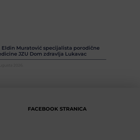
. Eldin Muratović specijalista porodične
dicine JZU Dom zdravlja Lukavac
Augusta 2026.
FACEBOOK STRANICA