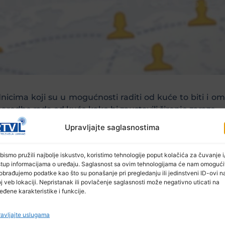
nicima koji su u mogućnosti raditi od kuće to biti i
aredbe rada od kuće kako bi zaustavili širenje zaraze.
Upravljajte saglasnostima
 da većina njegovih ureda ostane zatvorena do 6. maja
bismo pružili najbolje iskustvo, koristimo tehnologije poput kolačića za čuvanje i/
stup informacijama o uređaju. Saglasnost sa ovim tehnologijama će nam omogući
obrađujemo podatke kao što su ponašanje pri pregledanju ili jedinstveni ID-ovi n
j veb lokaciji. Nepristanak ili povlačenje saglasnosti može negativno uticati na
liona ljudi diljem svijeta, primorao je većinu zemalja na
eđene karakteristike i funkcije.
 novom normom.
avljajte uslugama