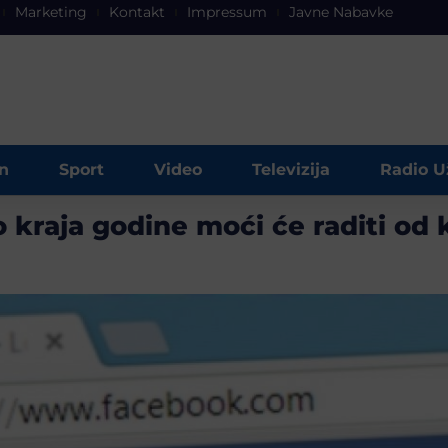
Marketing
Kontakt
Impressum
Javne Nabavke
n
Sport
Video
Televizija
Radio U
 kraja godine moći će raditi od