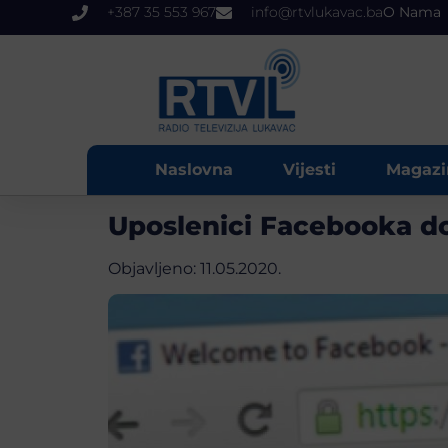
+387 35 553 967
info@rtvlukavac.ba
O Nama
Naslovna
Vijesti
Magazi
Uposlenici Facebooka do
Objavljeno:
11.05.2020.