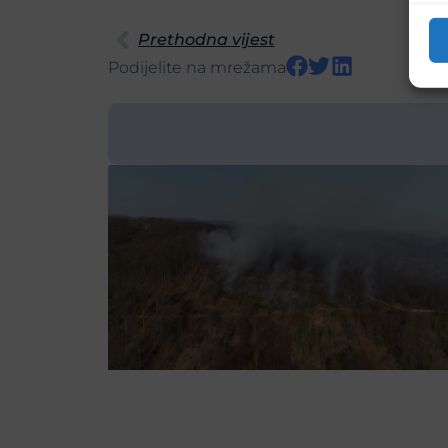
Prethodna vijest
Podijelite na mrežama