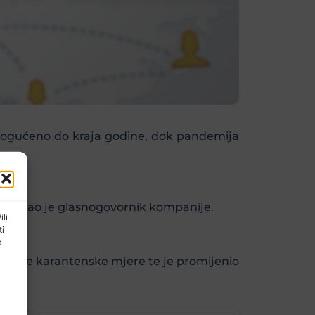
 omogućeno do kraja godine, dok pandemija
, rekao je glasnogovornik kompanije.
ili
ti
a
 striktne karantenske mjere te je promijenio