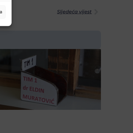
Sljedeća vijest
ja