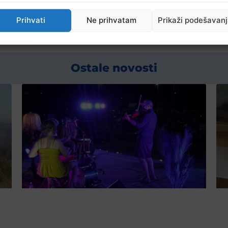
Prihvati
Ne prihvatam
Prikaži podešavan
Ostale novosti