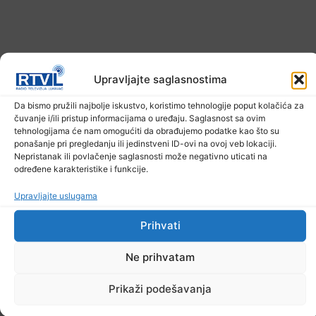
Upravljajte saglasnostima
Da bismo pružili najbolje iskustvo, koristimo tehnologije poput kolačića za
čuvanje i/ili pristup informacijama o uređaju. Saglasnost sa ovim
tehnologijama će nam omogućiti da obrađujemo podatke kao što su
ponašanje pri pregledanju ili jedinstveni ID-ovi na ovoj veb lokaciji.
Nepristanak ili povlačenje saglasnosti može negativno uticati na
U TK povećan broj požara
određene karakteristike i funkcije.
7. Augusta 2026.
Upravljajte uslugama
Prihvati
Ne prihvatam
Prikaži podešavanja