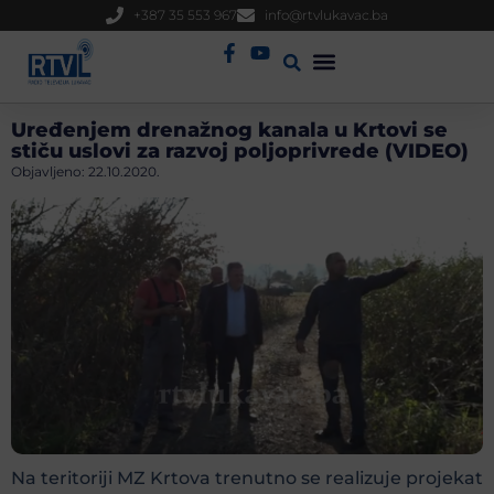
+387 35 553 967
info@rtvlukavac.ba
Radio Uživo
Sjednica Gradskog Vijeća
Uređenjem drenažnog kanala u Krtovi se
stiču uslovi za razvoj poljoprivrede (VIDEO)
Objavljeno:
22.10.2020.
Na teritoriji MZ Krtova trenutno se realizuje projekat