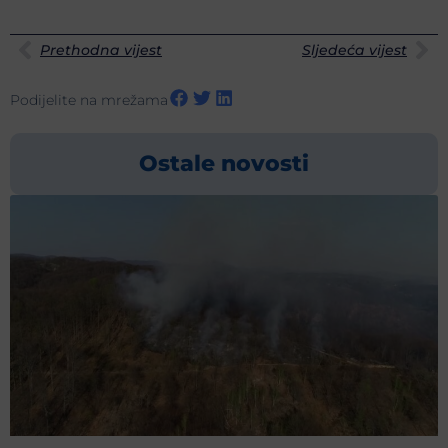
Prethodna vijest
Sljedeća vijest
Podijelite na mrežama
Ostale novosti