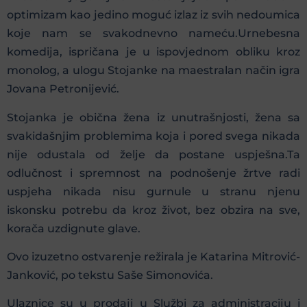
optimizam kao jedino moguć izlaz iz svih nedoumica
koje nam se svakodnevno nameću.Urnebesna
komedija, ispričana je u ispovjednom obliku kroz
monolog, a ulogu Stojanke na maestralan način igra
Jovana Petronijević.
Stojanka je obična žena iz unutrašnjosti, žena sa
svakidašnjim problemima koja i pored svega nikada
nije odustala od želje da postane uspješna.Ta
odlučnost i spremnost na podnošenje žrtve radi
uspjeha nikada nisu gurnule u stranu njenu
iskonsku potrebu da kroz život, bez obzira na sve,
korača uzdignute glave.
Ovo izuzetno ostvarenje režirala je Katarina Mitrović-
Janković, po tekstu Saše Simonovića.
Ulaznice su u prodaji u Službi za administraciju i