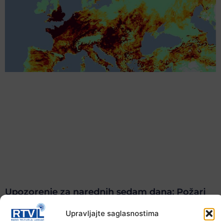
Upozorenje za narednih sedam dana: Požari
prijete Balkanu, u rizičnoj zoni nalazi se i BiH
Upravljajte saglasnostima
6. Augusta 2026.