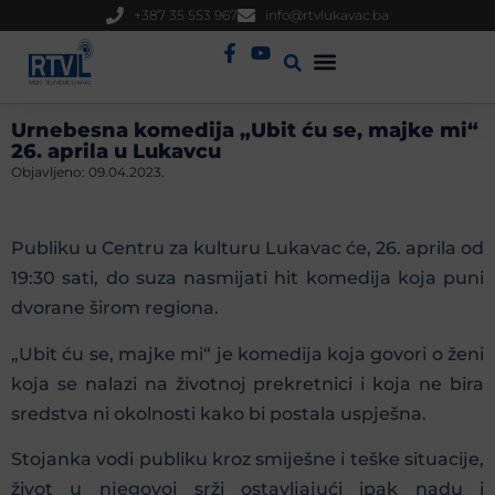
+387 35 553 967
info@rtvlukavac.ba
Radio Uživo
Sjednica Gradskog Vijeća
Urnebesna komedija „Ubit ću se, majke mi“
26. aprila u Lukavcu
Objavljeno:
09.04.2023.
Publiku u Centru za kulturu Lukavac će, 26. aprila od
19:30 sati, do suza nasmijati hit komedija koja puni
dvorane širom regiona.
„Ubit ću se, majke mi“ je komedija koja govori o ženi
koja se nalazi na životnoj prekretnici i koja ne bira
sredstva ni okolnosti kako bi postala uspješna.
Stojanka vodi publiku kroz smiješne i teške situacije,
život u njegovoj srži ostavljajući ipak nadu i