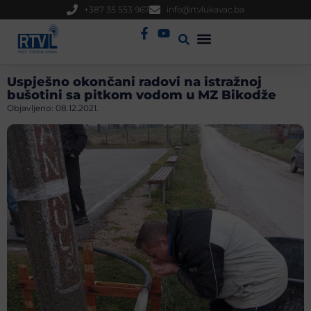
+387 35 553 967
info@rtvlukavac.ba
Radio Uživo
Sjednica Gradskog Vijeća
Uspješno okončani radovi na istražnoj
bušotini sa pitkom vodom u MZ Bikodže
Objavljeno:
08.12.2021.