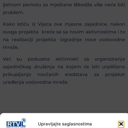
ljetnom periodu za mještane Bikodža više neće biti
problem.
Kako ističu iz Vijeća ove mjesne zajednice, nakon
ovoga projekta kreće se sa novim aktivnostima i to
na realizaciji projekta -izgradnje nove vodovodne
mreže.
Već su poduzete aktivnosti za organiziranje
zajedničkog druženja na kojem će biti urpiličeno
prikupljanje novčanih sredstava za projekat
uređenja vodovodne mreže.
Upravljajte saglasnostima