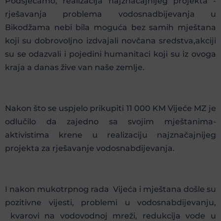
Podsjećamo, realizacija najznačajnijeg projekta -
rješavanja problema vodosnadbijevanja u
Bikodžama nebi bila moguća bez samih mještana
koji su dobrovoljno izdvajali novčana sredstva,akciji
su se odazvali i pojedini humanitaci koji su iz ovoga
kraja a danas žive van naše zemlje.
Nakon što se uspjelo prikupiti 11 000 KM Vijeće MZ je
odlučilo da zajedno sa svojim mještanima-
aktivistima krene u realizaciju najznačajnijeg
projekta za rješavanje vodosnabdijevanja.
I nakon mukotrpnog rada Vijeća i mještana došle su
pozitivne vijesti, problemi u vodosnabdijevanju,
kvarovi na vodovodnoj mreži, redukcija vode u