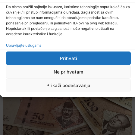
Da bismo pružili najbolje iskustvo, koristimo tehnologije poput kolačića za
čuvanje i/ili pristup informacijama o uređaju. Saglasnost sa ovim
tehnologijama će nam omogućiti da obrađujemo podatke kao što su
Prethodna vijest
Sljedeća vijest
ponašanje pri pregledanju ili jedinstveni ID-ovi na ovoj veb lokaciji.
Nepristanak ili povlačenje saglasnosti može negativno uticati na
određene karakteristike i funkcije.
Podijelite na mrežama
Upravljajte uslugama
Ostale novosti
Prihvati
Ne prihvatam
Prikaži podešavanja