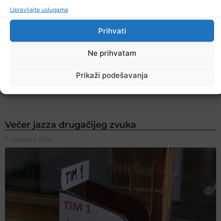
Upravljajte uslugama
Prihvati
Ne prihvatam
Prikaži podešavanja
Večer jazza drugačijeg zvuka
7. Augusta 2026.