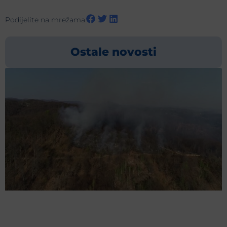
Podijelite na mrežama
Ostale novosti