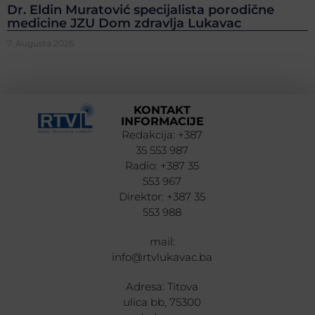
Dr. Eldin Muratović specijalista porodične
medicine JZU Dom zdravlja Lukavac
7. Augusta 2026.
KONTAKT
INFORMACIJE
Redakcija: +387
35 553 987
Radio: +387 35
553 967
Direktor: +387 35
553 988
mail:
info@rtvlukavac.ba
Adresa: Titova
ulica bb, 75300