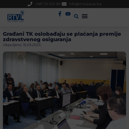
+387 35 553 967
info@rtvlukavac.ba
Radio Uživo
Sjednica Gradskog Vijeća
Građani TK oslobađaju se plaćanja premije
zdravstvenog osiguranja
Objavljeno:
15.03.2023.