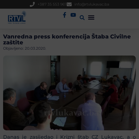
+387 35 553 967
info@rtvlukavac.ba
Radio Uživo
Sjednica Gradskog Vijeća
Vanredna press konferencija Štaba Civilne
zaštite
Objavljeno:
20.03.2020.
Danas je zasijedao i Krizni štab CZ Lukavac, a o