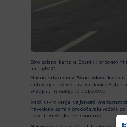
Biro zelene karte u Bosni i Hercegovin
karta/IMIC.
Nakon pristupanja Birou zelene karte u
putovanja u devet država članica Sistema 
Ukrajinu i Ujedinjeno kraljevstvo.
Radi utvrđivanja valjanosti međunarod
navedene zemlje predočavaju važeću zele
od automobilske odgovornosti.
Nakon pristupanja Multilateralnom sporaz