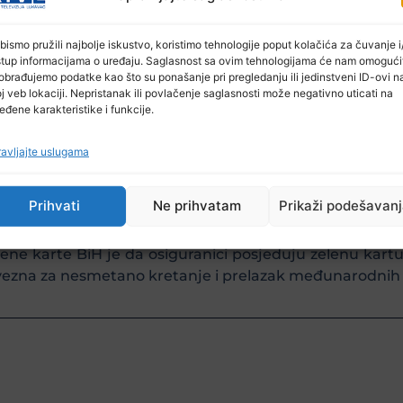
 sporazuma prouzrokovala vozila s inostranim registra
anica zemalja Evropskog ekonomskog prostora, Srbije,
bismo pružili najbolje iskustvo, koristimo tehnologije poput kolačića za čuvanje i/
stup informacijama o uređaju. Saglasnost sa ovim tehnologijama će nam omogući
IC-a, već kao dokaz o postojanju obaveznog osigura
obrađujemo podatke kao što su ponašanje pri pregledanju ili jedinstveni ID-ovi n
j veb lokaciji. Nepristanak ili povlačenje saglasnosti može negativno uticati na
eđene karakteristike i funkcije.
ama Sistema zelene karte, zelena karta/IMIC je dokum
da i koji sadrži sve podatke koji su svakom učesniku s
avljajte uslugama
vajućeg društva ili odnosnog nacionalnog biroa zelene
 su adrese i telefonski brojevi nacionalnih biroa u k
Prihvati
Ne prihvatam
Prikaži podešavan
atom odštetnih zahtjeva proizašlih iz saobraćajnih nezgo
ene karte BiH je da osiguranici posjeduju zelenu kartu
bavezna za nesmetano kretanje i prelazak međunarodnih 