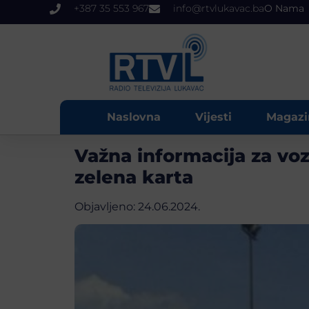
+387 35 553 967
info@rtvlukavac.ba
O Nama
Naslovna
Vijesti
Magazi
Važna informacija za vo
zelena karta
Objavljeno:
24.06.2024.