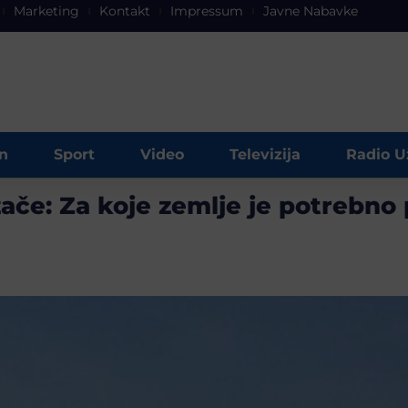
Marketing
Kontakt
Impressum
Javne Nabavke
n
Sport
Video
Televizija
Radio U
zače: Za koje zemlje je potrebno