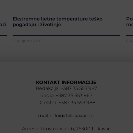
Ekstremne ljetne temperature teško
Po
azi
pogađaju i životinje
me
6. Augusta 2026.
6. 
KONTAKT INFORMACIJE
Redakcija: +387 35 553 987
Radio: +387 35 553 967
Direktor: +387 35 553 988
mail: info@rtvlukavac.ba
Adresa: Titova ulica bb, 75300 Lukavac