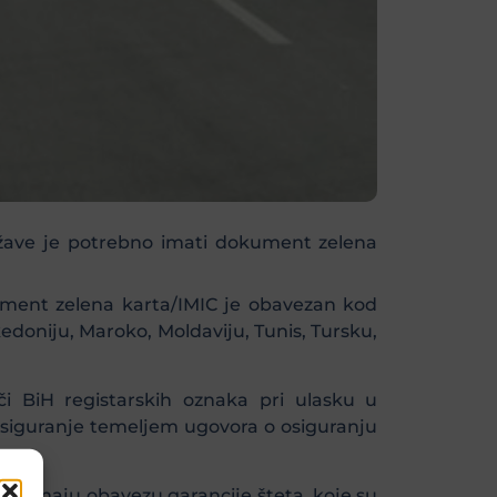
ržave je potrebno imati dokument zelena
ument zelena karta/IMIC je obavezan kod
edoniju, Maroko, Moldaviju, Tunis, Tursku,
i BiH registarskih oznaka pri ulasku u
osiguranje temeljem ugovora o osiguranju
euzimaju obavezu garancije šteta, koje su