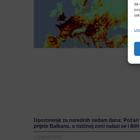
da 
ovo
odr
Upr
Upozorenje za narednih sedam dana: Požari
prijete Balkanu, u rizičnoj zoni nalazi se i BiH
6. Augusta 2026.