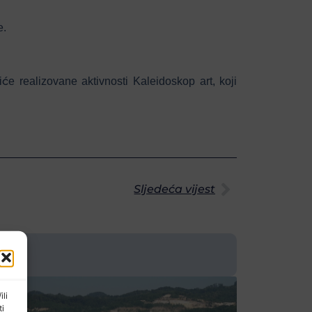
e.
e realizovane aktivnosti Kaleidoskop art, koji
Sljedeća vijest
ili
ti