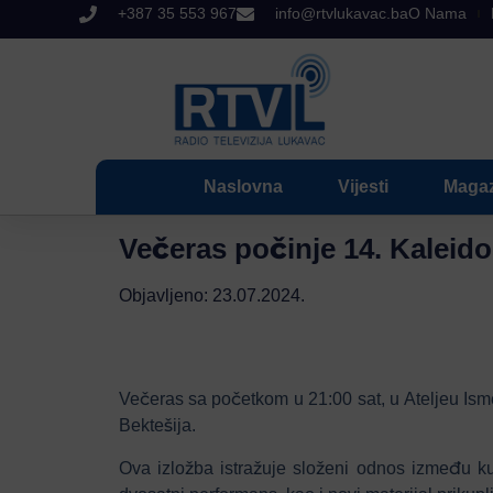
+387 35 553 967
info@rtvlukavac.ba
O Nama
Naslovna
Vijesti
Magaz
Večeras počinje 14. Kaleido
Objavljeno:
23.07.2024.
Večeras sa početkom u 21:00 sat, u Ateljeu Isme
Bektešija.
Ova izložba istražuje složeni odnos između kult