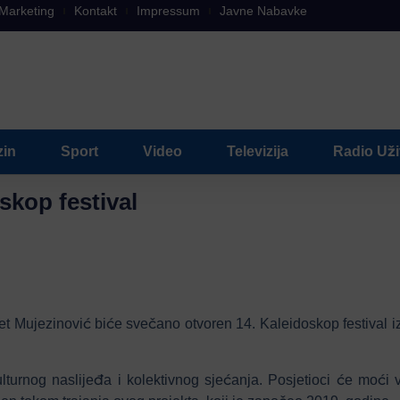
Marketing
Kontakt
Impressum
Javne Nabavke
in
Sport
Video
Televizija
Radio Už
skop festival
t Mujezinović biće svečano otvoren 14. Kaleidoskop festival i
urnog naslijeđa i kolektivnog sjećanja. Posjetioci će moći vi