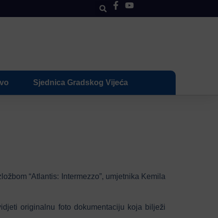
ivo
Sjednica Gradskog Vijeća
zložbom “Atlantis: Intermezzo”, umjetnika Kemila
djeti originalnu foto dokumentaciju koja bilježi