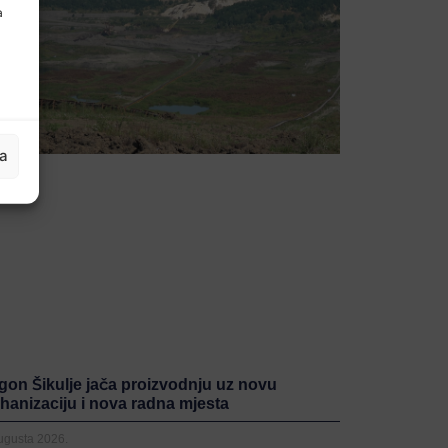
a
ja
gon Šikulje jača proizvodnju uz novu
hanizaciju i nova radna mjesta
Augusta 2026.