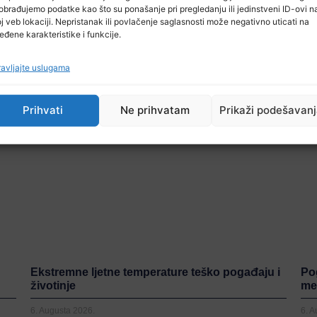
obrađujemo podatke kao što su ponašanje pri pregledanju ili jedinstveni ID-ovi n
j veb lokaciji. Nepristanak ili povlačenje saglasnosti može negativno uticati na
eđene karakteristike i funkcije.
avljajte uslugama
Prihvati
Ne prihvatam
Prikaži podešavan
Ekstremne ljetne temperature teško pogađaju i
Po
životinje
me
6. Augusta 2026.
6. 