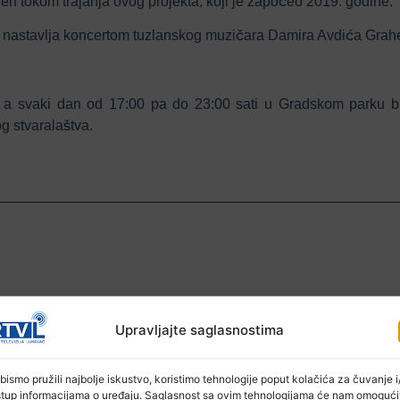
ljen tokom trajanja ovog projekta, koji je započeo 2019. godine.
e nastavlja koncertom tuzlanskog muzičara Damira Avdića Grah
e a svaki dan od 17:00 pa do 23:00 sati u Gradskom parku bić
g stvaralaštva.
Ostale novosti
Upravljajte saglasnostima
bismo pružili najbolje iskustvo, koristimo tehnologije poput kolačića za čuvanje i/
stup informacijama o uređaju. Saglasnost sa ovim tehnologijama će nam omogući