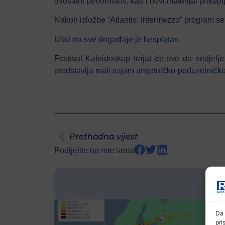
dvosatni performans, kao i novi materijal prikup
Nakon izložbe “Atlantis: Intermezzo” program s
Ulaz na sve događaje je besplatan.
Festival Kaleidoskop trajat će sve do nedjelj
predstavlja mali sajam umjetničko-poduzetničko
Prethodna vijest
Podijelite na mrežama
Da 
pri