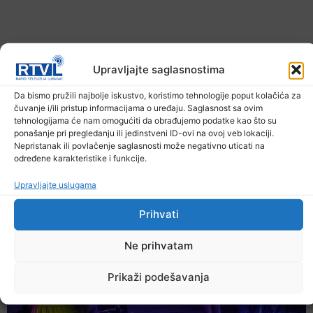
Upravljajte saglasnostima
Da bismo pružili najbolje iskustvo, koristimo tehnologije poput kolačića za
čuvanje i/ili pristup informacijama o uređaju. Saglasnost sa ovim
tehnologijama će nam omogućiti da obrađujemo podatke kao što su
ponašanje pri pregledanju ili jedinstveni ID-ovi na ovoj veb lokaciji.
U TK povećan broj požara
Nepristanak ili povlačenje saglasnosti može negativno uticati na
određene karakteristike i funkcije.
7. Augusta 2026.
Upravljajte uslugama
Prihvati
Ne prihvatam
Prikaži podešavanja