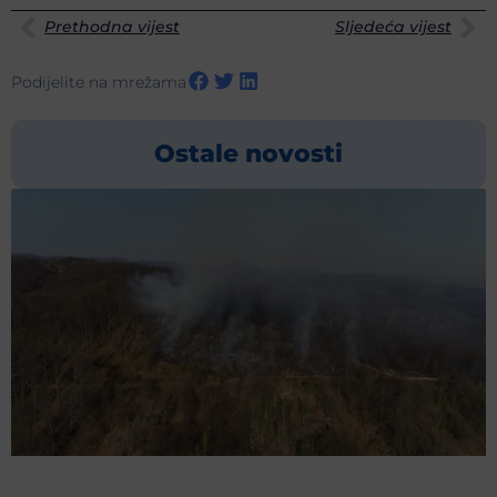
Prethodna vijest
Sljedeća vijest
Podijelite na mrežama
Ostale novosti