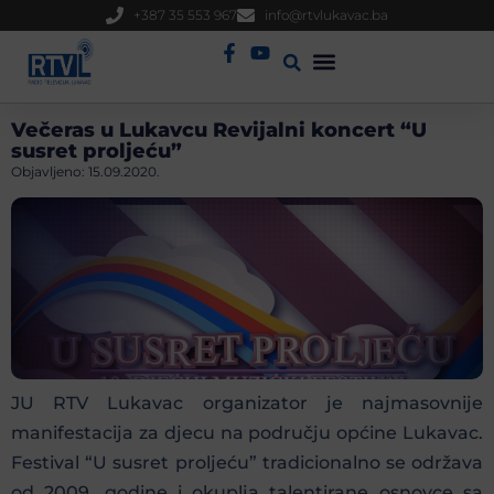
+387 35 553 967
info@rtvlukavac.ba
Radio Uživo
Sjednica Gradskog Vijeća
Večeras u Lukavcu Revijalni koncert “U
susret proljeću”
Objavljeno:
15.09.2020.
JU RTV Lukavac organizator je najmasovnije
manifestacija za djecu na području općine Lukavac.
Festival “U susret proljeću” tradicionalno se održava
od 2009. godine i okuplja talentirane osnovce sa