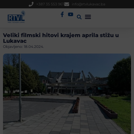
+387 35 553 967
info@rtvlukavac.ba
Radio Uživo
Sjednica Gradskog Vijeća
Veliki filmski hitovi krajem aprila stižu u
Lukavac
Objavljeno:
18.04.2024.