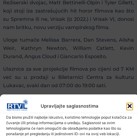
Režiserski dvojac, Matt Bettinelli-Olpin i Tyler Gillett,
koji stoji iza zastrašujućih hit horor filmova kao što
su Spremna ili ne, Vrisak (iz 2022.) i Vrisak VI, donosi
nam britku, novu verziju vampirskog filma.
Uloge tumače Melissa Barrera, Dan Stevens, Alisha
Weir, Kathryn Newton, William Catlett, Kevin
Durand, Angus Cloud i Giancarlo Esposito.
Ulaznice za sve projekcije filmova po cijeni od 7 KM
već su u prodaji u Biletarnici Centra za kulturu
Lukavac, svaki dan od 07:00 do 19:00 sati.
Prethodna vijest
Sljedeća vijest
Upravljajte saglasnostima
Da bismo pružili najbolje iskustvo, koristimo tehnologije poput kolačića za
Podijelite na mrežama
čuvanje i/ili pristup informacijama o uređaju. Saglasnost sa ovim
tehnologijama će nam omogućiti da obrađujemo podatke kao što su
ponašanje pri pregledanju ili jedinstveni ID-ovi na ovoj veb lokaciji.