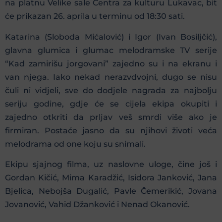
na platnu Velike sale Centra za kulturu Lukavac, bit
će prikazan 26. aprila u terminu od 18:30 sati.
Katarina (Sloboda Mićalović) i Igor (Ivan Bosiljčić),
glavna glumica i glumac melodramske TV serije
“Kad zamirišu jorgovani” zajedno su i na ekranu i
van njega. Iako nekad nerazvdvojni, dugo se nisu
čuli ni vidjeli, sve do dodjele nagrada za najbolju
seriju godine, gdje će se cijela ekipa okupiti i
zajedno otkriti da prljav veš smrdi više ako je
firmiran. Postaće jasno da su njihovi životi veća
melodrama od one koju su snimali.
Ekipu sjajnog filma, uz naslovne uloge, čine još i
Gordan Kičić, Mima Karadžić, Isidora Janković, Jana
Bjelica, Nebojša Dugalić, Pavle Čemerikić, Jovana
Jovanović, Vahid Džanković i Nenad Okanović.