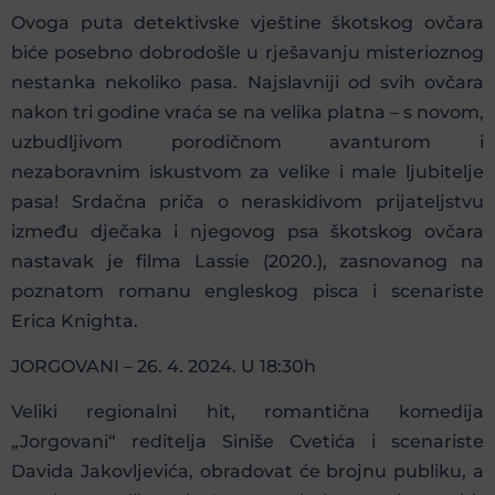
Ovoga puta detektivske vještine škotskog ovčara
biće posebno dobrodošle u rješavanju misterioznog
nestanka nekoliko pasa. Najslavniji od svih ovčara
nakon tri godine vraća se na velika platna – s novom,
uzbudljivom porodičnom avanturom i
nezaboravnim iskustvom za velike i male ljubitelje
pasa! Srdačna priča o neraskidivom prijateljstvu
između dječaka i njegovog psa škotskog ovčara
nastavak je filma Lassie (2020.), zasnovanog na
poznatom romanu engleskog pisca i scenariste
Erica Knighta.
JORGOVANI – 26. 4. 2024. U 18:30h
Veliki regionalni hit, romantična komedija
„Jorgovani“ reditelja Siniše Cvetića i scenariste
Davida Jakovljevića, obradovat će brojnu publiku, a