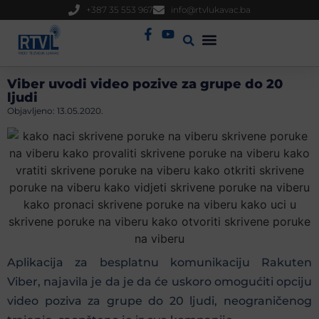
+387 35 553 967
info@rtvlukavac.ba
Radio Uživo
Sjednica Gradskog Vijeća
Viber uvodi video pozive za grupe do 20
ljudi
Objavljeno:
13.05.2020.
Aplikacija za besplatnu komunikaciju Rakuten
Viber, najavila je da je da će uskoro omogućiti opciju
video poziva za grupe do 20 ljudi, neograničenog