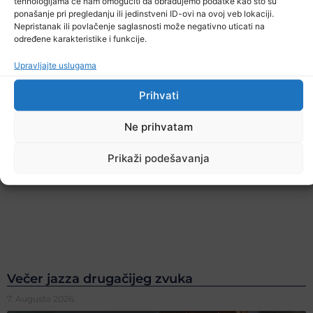
tehnologijama će nam omogućiti da obrađujemo podatke kao što su
ponašanje pri pregledanju ili jedinstveni ID-ovi na ovoj veb lokaciji.
Nepristanak ili povlačenje saglasnosti može negativno uticati na
određene karakteristike i funkcije.
Upravljajte uslugama
Prihvati
Ne prihvatam
Prikaži podešavanja
Večer jazza drugačijeg zvuka
7. Augusta 2026.