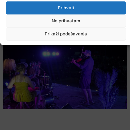
Prihvati
Ne prihvatam
U TK povećan broj požara
Prikaži podešavanja
7. Augusta 2026.