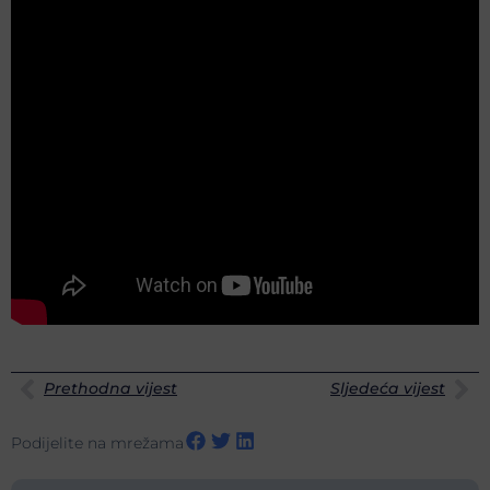
Prethodna vijest
Sljedeća vijest
Podijelite na mrežama