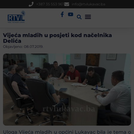
+387 35 553 967
info@rtvlukavac.ba
Radio Uživo
Sjednica Gradskog Vijeća
Vijeća mladih u posjeti kod načelnika
Delića
Objavljeno:
08.07.2019.
Uloga Vijeća mladih u općini Lukavac bila je tema o