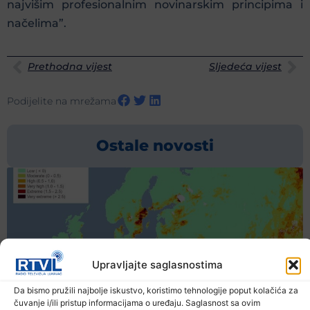
najvišim profesionalnim novinarskim principima i
načelima”.
Prethodna vijest
Sljedeća vijest
Podijelite na mrežama
Ostale novosti
Upravljajte saglasnostima
Da bismo pružili najbolje iskustvo, koristimo tehnologije poput kolačića za
čuvanje i/ili pristup informacijama o uređaju. Saglasnost sa ovim