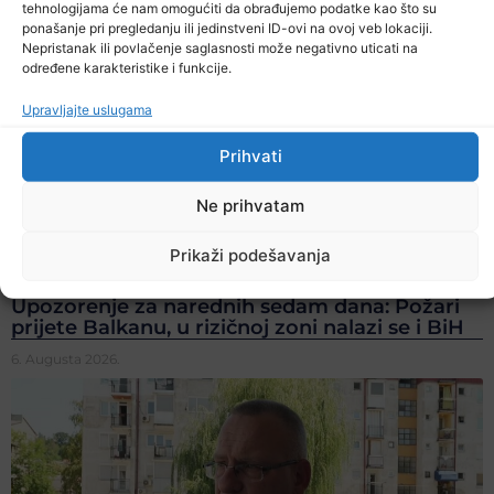
tehnologijama će nam omogućiti da obrađujemo podatke kao što su
ponašanje pri pregledanju ili jedinstveni ID-ovi na ovoj veb lokaciji.
Nepristanak ili povlačenje saglasnosti može negativno uticati na
određene karakteristike i funkcije.
Upravljajte uslugama
Prihvati
Ne prihvatam
Prikaži podešavanja
Upozorenje za narednih sedam dana: Požari
prijete Balkanu, u rizičnoj zoni nalazi se i BiH
6. Augusta 2026.