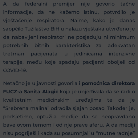
A da federalni premijer nije govorio tačne
informacije, da ne kažemo istinu, potvrdilo je
vještačenje respiratora. Naime, kako je danas
saopćilo Tužilaštvo BiH u nalazu vještaka utvrđeno je
da nabavljeni respiratori ne posjeduju ni minimum
potrebnih bitnih karakteristika za adekvatan
tretman pacijenata u jedinicama intenzivne
terapije, među koje spadaju pacijenti oboljeli od
COVID-19.
Netačno je u javnosti govorila i
pomoćnica direktora
FUCZ-a Sanita Alagić
koja je ubjeđivala da se radi o
kvalitetnim medicinskim uređajima te da je
“Srebrena malina” odradila sjajan posao. Također je,
podsjetimo, optužila medije da se neopravdano
bave ovom temom i od nje prave aferu. A da mediji
nisu pogriješili kada su posumnjali u “mutne radnje”