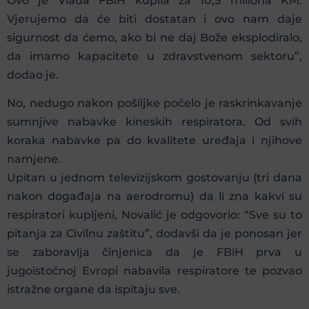
Ovo je Vlada FBiH kupila za 10,5 miliona KM.
Vjerujemo da će biti dostatan i ovo nam daje
sigurnost da ćemo, ako bi ne daj Bože eksplodiralo,
da imamo kapacitete u zdravstvenom sektoru”,
dodao je.
No, nedugo nakon pošiljke počelo je raskrinkavanje
sumnjive nabavke kineskih respiratora. Od svih
koraka nabavke pa do kvalitete uređaja i njihove
namjene.
Upitan u jednom televizijskom gostovanju (tri dana
nakon događaja na aerodromu) da li zna kakvi su
respiratori kupljeni, Novalić je odgovorio: “Sve su to
pitanja za Civilnu zaštitu”, dodavši da je ponosan jer
se zaboravlja činjenica da je FBiH prva u
jugoistočnoj Evropi nabavila respiratore te pozvao
istražne organe da ispitaju sve.