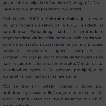
govori informacija da službenici državnog tužilaštva i
SIPA-e rade punom parom na ovoj istrazi.
Prvi čovjek FUCZ-a
Fahrudin Solak
je u svom
jedinom obraćanju rekao da je FUCZ, u skladu sa
naredbama Federalnog štaba i prethodnim
saglasnostima Vlade, vršila nabavku svih sredstava i
opreme za zaštitu i spašavanje te da je u procesu
nabavke respiratora ugovor potpisan sa
kompanijom koja je jedina mogla garantovati da će
nam respiratori stići u traženom roku. Vrijedi reći da
su rokovi za isporuku (iz ugovora) probijeni, a da
kompletna pošiljka ni danas nije stigla.
“Što se tiče svih ostalih pitanja o dobavljaču,
profitima i procesu odlučivanja nadam se da će
sudski organi ubrzo dati svoje konačno mišljenje”,
rekao je Solak.