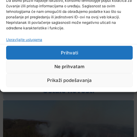
Da bismo pružili najbolje iskustvo, koristimo tehnologije poput kolačića za
stiglo u našu zemlju, a onih 80 se i dalje nalazi u
čuvanje i/ili pristup informacijama o uređaju. Saglasnost sa ovim
skladištu te se u slučaju potrebe ne mogu koristiti
tehnologijama će nam omogućiti da obrađujemo podatke kao što su
ponašanje pri pregledanju ili jedinstveni ID-ovi na ovoj veb lokaciji.
bez obzira što je Federalni štab civilne zaštite čak na
Nepristanak ili povlačenje saglasnosti može negativno uticati na
papiru izvršio i raspodjelu respiratora zdravstvenim
određene karakteristike i funkcije.
ustanovama u ovom bh. entitetu.
Upravljajte uslugama
Prihvati
Prethodna vijest
Sljedeća vijest
Ne prihvatam
Podijelite na mrežama
Prikaži podešavanja
Ostale novosti