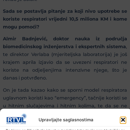
Sada se postavlja pitanje za koji nivo upotrebe se
koriste respiratori vrijedni 10,5 miliona KM i kome
mogu pomoći?
Almir Badnjević, doktor nauka iz područja
biomedicinskog inženjerstva i ekspertnih sistema
,
te direktor Verlaba (mjeriteljska laboratorija) je još
krajem aprila izjavio da se uvezeni respiratori ne
koriste na odjeljenjima intenzivne njege, što je
danas i potvrđeno.
On je tada kazao kako se sporni model respiratora
uglavnom koristi kao “emergency”, tačnije koristi se
u hitnim slučajevima i hitnim kolima, te da se ne
koristi na odjeljenjima intenzivne njege.
Upravljajte saglasnostima
Podsjetimo da preostalih 20 respiratora još nije