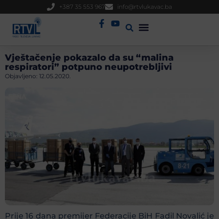
+387 35 553 967
info@rtvlukavac.ba
Radio Uživo
Sjednica Gradskog Vijeća
Vještačenje pokazalo da su “malina
respiratori” potpuno neupotrebljivi
Objavljeno:
12.05.2020.
Prije 16 dana premijer Federacije BiH Fadil Novalić je