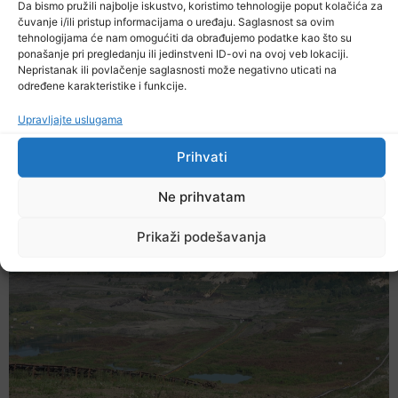
Da bismo pružili najbolje iskustvo, koristimo tehnologije poput kolačića za
čuvanje i/ili pristup informacijama o uređaju. Saglasnost sa ovim
tehnologijama će nam omogućiti da obrađujemo podatke kao što su
ponašanje pri pregledanju ili jedinstveni ID-ovi na ovoj veb lokaciji.
Nepristanak ili povlačenje saglasnosti može negativno uticati na
određene karakteristike i funkcije.
Upravljajte uslugama
Ekstremne ljetne temperature teško pogađaju i
Prihvati
životinje
6. Augusta 2026.
Ne prihvatam
Prikaži podešavanja