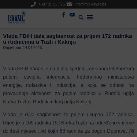
+387 35 553 967
info@rtvlukavac.ba
Radio Uživo
Sjednica Gradskog Vijeća
Vlada FBiH dala saglasnost za prijem 172 radnika
u rudnicima u Tuzli i Kaknju
Objavljeno:
14.04.2023.
Vlada FBiH danas je na hitnoj sjednici, održanoj telefonskim
putem, usvojila informaciju Federalnog ministarstva
energije, rudarstva i industrije, a koja se odnosi na
provođenje aktivnosti za prijem radnika u Rudnik uglja
Kreka Tuzla i Rudnik mrkog uglja Kakanj.
Vlada je dala saglasnost za prijem ukupno 172 radnika.
Riječ je o 165 radnika RU Kreka Tuzla na određeno vrijeme
do šest mjeseci, od kojih 68 radnika za pogon Dubrave, 76