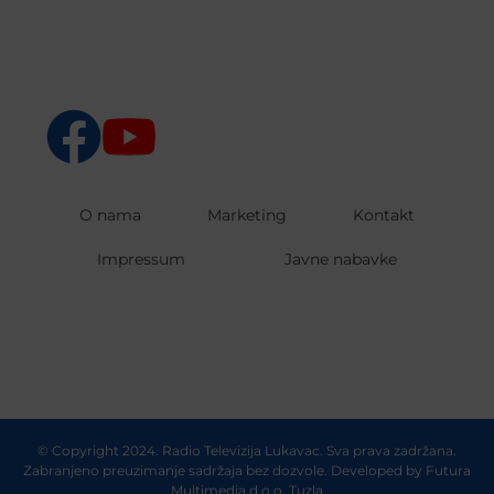
O nama
Marketing
Kontakt
Impressum
Javne nabavke
© Copyright 2024. Radio Televizija Lukavac. Sva prava zadržana.
Zabranjeno preuzimanje sadržaja bez dozvole. Developed by
Futura
Multimedia d.o.o. Tuzla