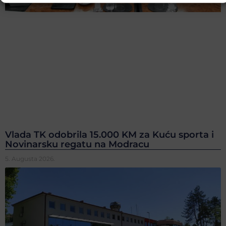
Vlada TK odobrila 15.000 KM za Kuću sporta i
Novinarsku regatu na Modracu
5. Augusta 2026.