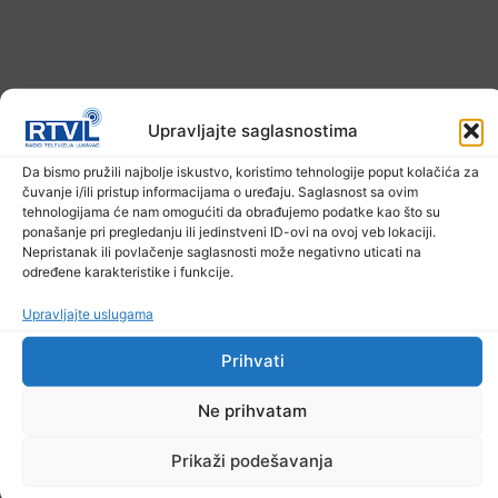
Upravljajte saglasnostima
Danas počela isplata uvećanih penzija
Da bismo pružili najbolje iskustvo, koristimo tehnologije poput kolačića za
5. Augusta 2026.
čuvanje i/ili pristup informacijama o uređaju. Saglasnost sa ovim
tehnologijama će nam omogućiti da obrađujemo podatke kao što su
ponašanje pri pregledanju ili jedinstveni ID-ovi na ovoj veb lokaciji.
Nepristanak ili povlačenje saglasnosti može negativno uticati na
određene karakteristike i funkcije.
Upravljajte uslugama
Prihvati
Ne prihvatam
Prikaži podešavanja