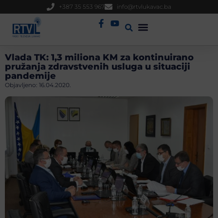
+387 35 553 967
info@rtvlukavac.ba
Radio Uživo
Sjednica Gradskog Vijeća
Vlada TK: 1,3 miliona KM za kontinuirano
pružanja zdravstvenih usluga u situaciji
pandemije
Objavljeno:
16.04.2020.