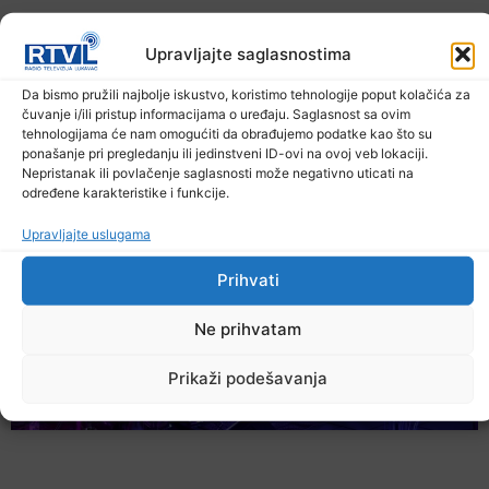
Upravljajte saglasnostima
Da bismo pružili najbolje iskustvo, koristimo tehnologije poput kolačića za
U TK povećan broj požara
čuvanje i/ili pristup informacijama o uređaju. Saglasnost sa ovim
tehnologijama će nam omogućiti da obrađujemo podatke kao što su
7. Augusta 2026.
ponašanje pri pregledanju ili jedinstveni ID-ovi na ovoj veb lokaciji.
Nepristanak ili povlačenje saglasnosti može negativno uticati na
određene karakteristike i funkcije.
Upravljajte uslugama
Prihvati
Ne prihvatam
Prikaži podešavanja