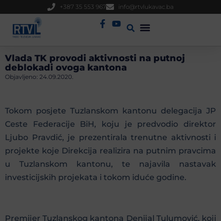
+387 35 553 967
info@rtvlukavac.ba
Radio Uživo
Sjednica Gradskog Vijeća
Vlada TK provodi aktivnosti na putnoj
deblokadi ovoga kantona
Objavljeno:
24.09.2020.
Tokom posjete Tuzlanskom kantonu delegacija JP
Ceste Federacije BiH, koju je predvodio direktor
Ljubo Pravdić, je prezentirala trenutne aktivnosti i
projekte koje Direkcija realizira na putnim pravcima
u Tuzlanskom kantonu, te najavila nastavak
investicijskih projekata i tokom iduće godine.
Premijer Tuzlanskog kantona Denijal Tulumović, koji