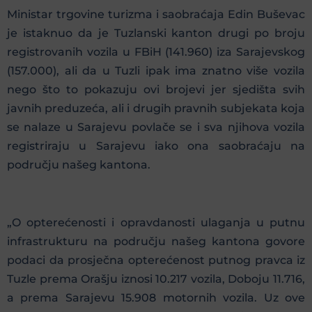
Ministar trgovine turizma i saobraćaja Edin Buševac
je istaknuo da je Tuzlanski kanton drugi po broju
registrovanih vozila u FBiH (141.960) iza Sarajevskog
(157.000), ali da u Tuzli ipak ima znatno više vozila
nego što to pokazuju ovi brojevi jer sjedišta svih
javnih preduzeća, ali i drugih pravnih subjekata koja
se nalaze u Sarajevu povlače se i sva njihova vozila
registriraju u Sarajevu iako ona saobraćaju na
području našeg kantona.
„O opterećenosti i opravdanosti ulaganja u putnu
infrastrukturu na području našeg kantona govore
podaci da prosječna opterećenost putnog pravca iz
Tuzle prema Orašju iznosi 10.217 vozila, Doboju 11.716,
a prema Sarajevu 15.908 motornih vozila. Uz ove