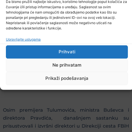
Da bismo pružili najbolje iskustvo, koristimo tehnologije poput kolačića za
kantona u narednim danima pripremi analizu i
čuvanje i/ili pristup informacijama o uređaju. Saglasnost sa ovim
tehnologijama će nam omogućiti da obrađujemo podatke kao što su
stepen izvodivosti onih putnih pravaca, za koje
ponašanje pri pregledanju ili jedinstveni ID-ovi na ovoj veb lokaciji.
smatra da su prioritetni za rekonstrukciju, te da ih
Nepristanak ili povlačenje saglasnosti može negativno uticati na
određene karakteristike i funkcije.
do oktobra dostavi Federalnoj direkciji, kako bi oni
mogli ući u plan radova Direkcije u narednoj godini.
Upravljajte uslugama
Prihvati
Osim radova na kružnom toku na Husinu, delegacije
Ne prihvatam
su danas posjetile i rekonstruisanu dionicu
magistranle ceste od Šićkog Broda prema
Prikaži podešavanja
Srebreniku, kao i kružni tok u Klokotnici.
Osim premijera Tulumovića, ministra Buševca i
direktora Pravdića, današnjem sastanku su
prisustvovali i izvršni direktori u Direkciji cesta FBiH