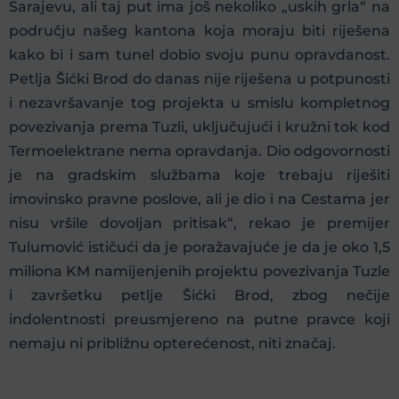
Sarajevu, ali taj put ima još nekoliko „uskih grla“ na
području našeg kantona koja moraju biti riješena
kako bi i sam tunel dobio svoju punu opravdanost.
Petlja Šićki Brod do danas nije riješena u potpunosti
i nezavršavanje tog projekta u smislu kompletnog
povezivanja prema Tuzli, uključujući i kružni tok kod
Termoelektrane nema opravdanja. Dio odgovornosti
je na gradskim službama koje trebaju riješiti
imovinsko pravne poslove, ali je dio i na Cestama jer
nisu vršile dovoljan pritisak“, rekao je premijer
Tulumović ističući da je poražavajuće je da je oko 1,5
miliona KM namijenjenih projektu povezivanja Tuzle
i završetku petlje Šićki Brod, zbog nečije
indolentnosti preusmjereno na putne pravce koji
nemaju ni približnu opterećenost, niti značaj.