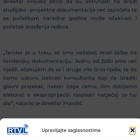
direktor Pravdić ističe da su aktivnosti na izradi
studijsko –projektne dokumentacije već započete te
se početkom naredne godine može očekivati i
početak izvođenja radova.
„Tender je u toku, ali smo nažalost imali žalbe na
tendersku dokumentaciju. Jednu od žalbi smo već
riješili, očekujem da se i druge vrlo brzo riješe, te da
ćemo uskoro izabrati konsultanta koji će izraditi
glavni projekat, nakon čega ćemo, čim dobijemo
elaborat o eksproprijaciji, raspisati natječaj za taj
dio“, najavio je direktor Pravdić.
Pored najave za početak radova na obilaznici oko
Upravljajte saglasnostima
Živinica, danas je dogovoreno da Vlada Tuzlanskog