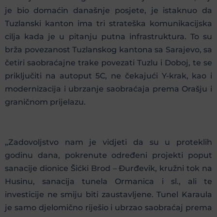
je bio domaćin današnje posjete, je istaknuo da
Tuzlanski kanton ima tri strateška komunikacijska
cilja kada je u pitanju putna infrastruktura. To su
brža povezanost Tuzlanskog kantona sa Sarajevo, sa
četiri saobraćajne trake povezati Tuzlu i Doboj, te se
priključiti na autoput 5C, ne čekajući Y-krak, kao i
modernizacija i ubrzanje saobraćaja prema Orašju i
graničnom prijelazu.
„Zadovoljstvo nam je vidjeti da su u proteklih
godinu dana, pokrenute određeni projekti poput
sanacije dionice Šićki Brod – Đurđevik, kružni tok na
Husinu, sanacija tunela Ormanica i sl., ali te
investicije ne smiju biti zaustavljene. Tunel Karaula
je samo djelomično riješio i ubrzao saobraćaj prema