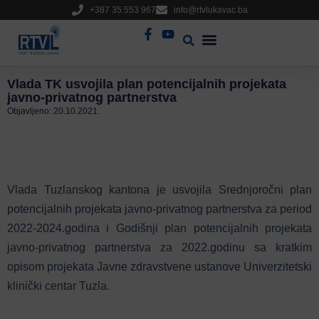
+387 35 553 967
info@rtvlukavac.ba
Radio Uživo
Sjednica Gradskog Vijeća
Vlada TK usvojila plan potencijalnih projekata
javno-privatnog partnerstva
Objavljeno:
20.10.2021.
Vlada Tuzlanskog kantona je usvojila Srednjoročni plan
potencijalnih projekata javno-privatnog partnerstva za period
2022-2024.godina i Godišnji plan potencijalnih projekata
javno-privatnog partnerstva za 2022.godinu sa kratkim
opisom projekata Javne zdravstvene ustanove Univerzitetski
klinički centar Tuzla.