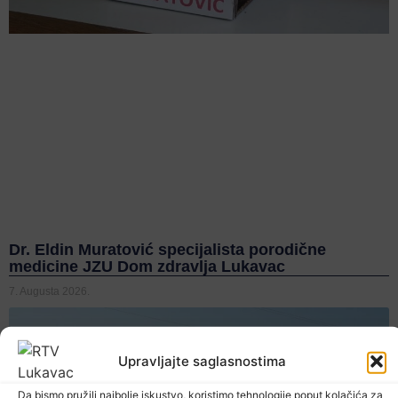
Dr. Eldin Muratović specijalista porodične
medicine JZU Dom zdravlja Lukavac
7. Augusta 2026.
Upravljajte saglasnostima
Da bismo pružili najbolje iskustvo, koristimo tehnologije poput kolačića za