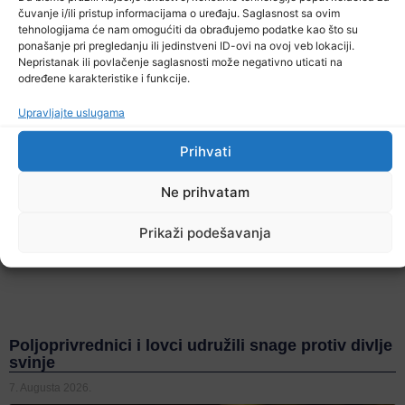
čuvanje i/ili pristup informacijama o uređaju. Saglasnost sa ovim
tehnologijama će nam omogućiti da obrađujemo podatke kao što su
ponašanje pri pregledanju ili jedinstveni ID-ovi na ovoj veb lokaciji.
Nepristanak ili povlačenje saglasnosti može negativno uticati na
određene karakteristike i funkcije.
Upravljajte uslugama
Prihvati
Ne prihvatam
Prikaži podešavanja
Poljoprivrednici i lovci udružili snage protiv divlje
svinje
7. Augusta 2026.