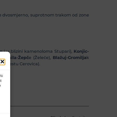
se dvosmjerno, suprotnom trakom od zone
e i u blizini kamenoloma Stupari),
Konjic-
,
Nemila-Žepč
e (Želeće),
Blažuj-Gromilja
k
u mjestu Cerovica).
ili
ti
a