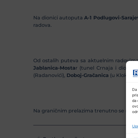
Na dionici autoputa
A-1 Podlugovi-Saraje
radova.
Od ostalih puteva sa aktuelnim radovim
Jablanica-Mosta
r (tunel Crnaja i dioni
(Radanovići),
Doboj-Gračanica
(u Klokotnic
Da 
pri
da 
ovo
Na graničnim prelazima trenutno se ne č
odr
Upr