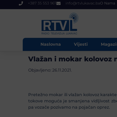
+387 35 553 967
info@rtvlukavac.ba
O Nama
Naslovna
Vijesti
Magazi
Vlažan i mokar kolovoz 
Objavljeno:
26.11.2021.
Pretežno mokar ili vlažan kolovoz karakte
tokove moguća je smanjena vidljivost zb
pa vozače pozivamo na pojačan oprez.