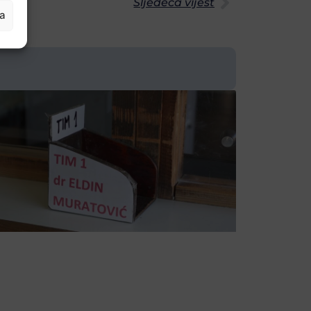
Sljedeća vijest
ja