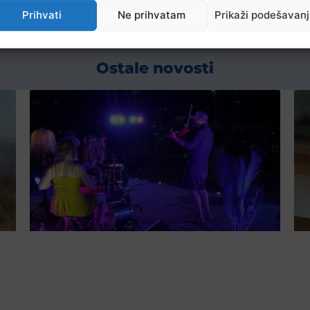
Prihvati
Ne prihvatam
Prikaži podešavan
Ostale novosti