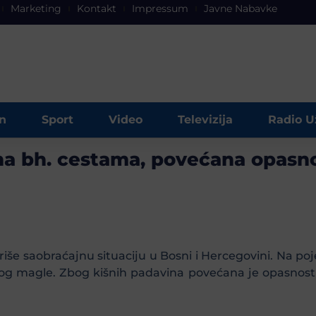
Marketing
Kontakt
Impressum
Javne Nabavke
n
Sport
Video
Televizija
Radio U
na bh. cestama, povećana opasno
riše saobraćajnu situaciju u Bosni i Hercegovini. Na po
og magle. Zbog kišnih padavina povećana je opasnost 