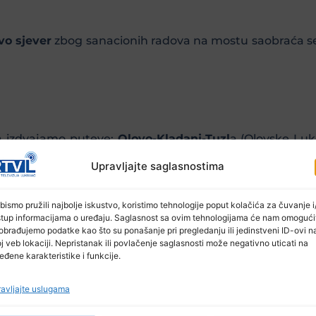
vo sjever
zbog sanacionih radova na mostu saobraća 
a izdvajamo puteve:
Olovo-Kladanj-Tuzl
a (Olovske Luk
ca od Komadinovog vrela do mosta Begića i Begovića)
Upravljajte saglasnostima
i),
Grude-Ljubuški
(na izlazu iz Gruda) i
Stolac-Hutovo
(
bismo pružili najbolje iskustvo, koristimo tehnologije poput kolačića za čuvanje i/
stup informacijama o uređaju. Saglasnost sa ovim tehnologijama će nam omogući
obrađujemo podatke kao što su ponašanje pri pregledanju ili jedinstveni ID-ovi n
j veb lokaciji. Nepristanak ili povlačenje saglasnosti može negativno uticati na
eka duže od 30 minuta.
eđene karakteristike i funkcije.
avljajte uslugama