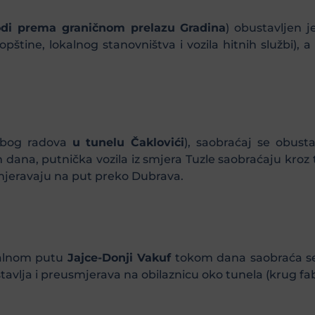
vodi prema graničnom prelazu Gradina
) obustavljen j
 opštine, lokalnog stanovništva i vozila hitnih službi),
bog radova
u tunelu Čaklovići
), saobraćaj se obust
dana, putnička vozila iz smjera Tuzle saobraćaju kroz t
smjeravaju na put preko Dubrava.
alnom putu
Jajce-Donji Vakuf
tokom dana saobraća se
tavlja i preusmjerava na obilaznicu oko tunela (krug fab