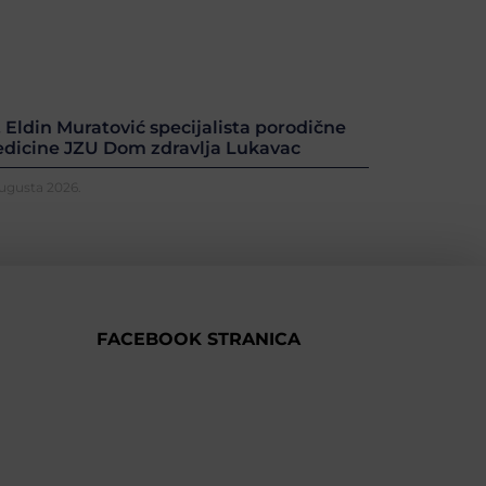
. Eldin Muratović specijalista porodične
dicine JZU Dom zdravlja Lukavac
Augusta 2026.
FACEBOOK STRANICA