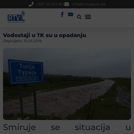
+387 35 553 967
info@rtvlukavac.ba
Radio Uživo
Sjednica Gradskog Vijeća
Vodostaji u TK su u opadanju
Objavljeno:
15.05.2019.
Smiruje se situacija u