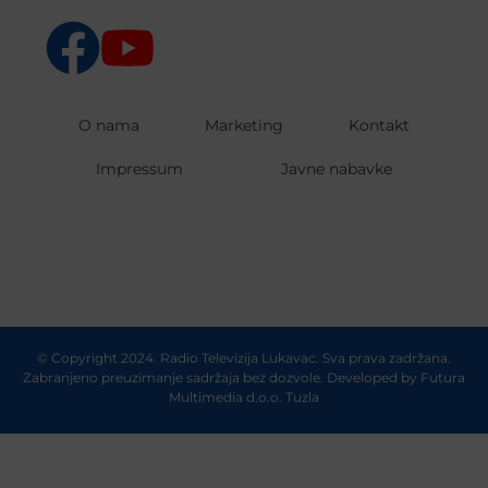
O nama
Marketing
Kontakt
Impressum
Javne nabavke
© Copyright 2024. Radio Televizija Lukavac. Sva prava zadržana.
Zabranjeno preuzimanje sadržaja bez dozvole. Developed by
Futura
Multimedia d.o.o. Tuzla