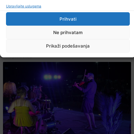
Upravljajte uslugama
Prihvati
Ne prihvatam
Prikaži podešavanja
U TK povećan broj požara
7. Augusta 2026.