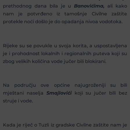
prethodnog dana bila je u
Banovićima,
ali kako
nam je potvrđeno iz tamošnje Civilne zaštite
protekle noći došlo je do opadanja nivoa vodotoka.
Rijeke su se povukle u svoja korita, a uspostavljena
je i prohodnost lokalnih i regionalnih puteva koji su
zbog velikih količina vode jučer bili blokirani.
Na području ove općine najugroženiji su bili
mještani naselja
Smajlovići
koji su jučer bili bez
struje i vode.
Kada je riječ o Tuzli iz gradske Civilne zaštite nam je