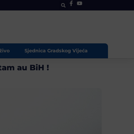
živo
Sjednica Gradskog Vijeća
tam au BiH !