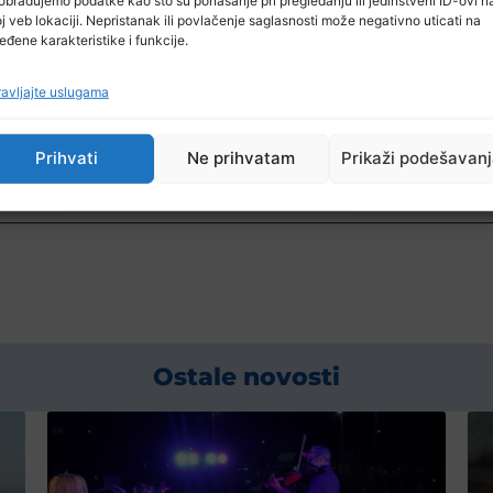
j veb lokaciji. Nepristanak ili povlačenje saglasnosti može negativno uticati na
ća i na magistralnim putevima:
Srebrenik-Orašje (tun
eđene karakteristike i funkcije.
avljajte uslugama
 dužih zadržavanja.
e saobraćaj za teretna vozila i autobuse na saobr
Prihvati
Ne prihvatam
Prikaži podešavan
Ostale novosti