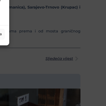
el Ormanica), Sarajevo-Trnovo (Krupac) i
aćajnicama prema i od mosta graničnog
ja
Sljedeća vijest