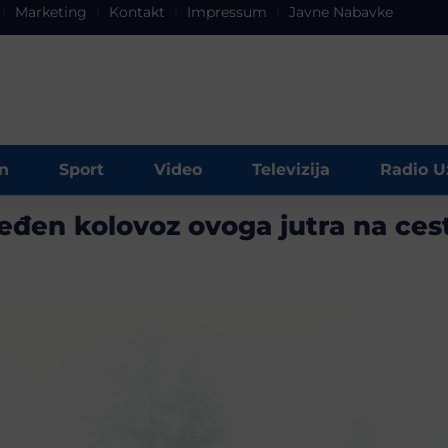
Marketing
Kontakt
Impressum
Javne Nabavke
n
Sport
Video
Televizija
Radio U
leđen kolovoz ovoga jutra na ces