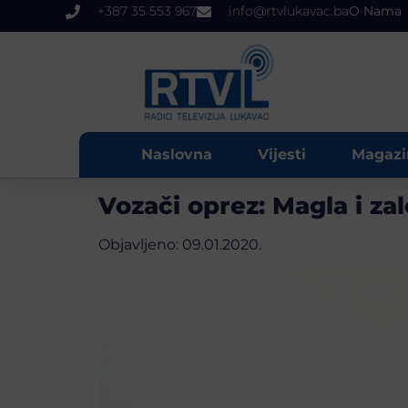
+387 35 553 967
info@rtvlukavac.ba
O Nama
Naslovna
Vijesti
Magazi
Vozači oprez: Magla i za
Objavljeno:
09.01.2020.