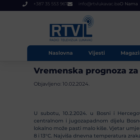
+387 35 553 967
info@rtvlukavac.ba
O Nama
Naslovna
Vijesti
Magazi
Vremenska prognoza za
Objavljeno:
10.02.2024.
U subotu, 10.2.2024. u Bosni i Hercego
centralnom i jugozapadnom dijelu Bosne
lokalno može pasti malo kiše. Vjetar umje
8 i 13°C. Najviša dnevna temperatura zrak