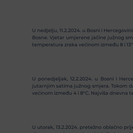
U nedjelju, 11.2.2024. u Bosni i Hercegov
Bosne. Vjetar umjerene jačine južnog smj
temperatura zraka većinom između 8 i 13°
U ponedjeljak, 12.2.2024. u Bosni i Her
jutarnjim satima južnog smjera. Tokom da
većinom između 4 i 8°C. Najviša dnevna t
U utorak, 13.2.2024. pretežno oblačno pri