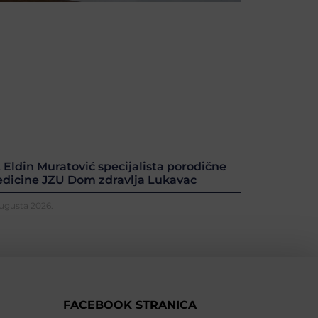
. Eldin Muratović specijalista porodične
dicine JZU Dom zdravlja Lukavac
Augusta 2026.
FACEBOOK STRANICA