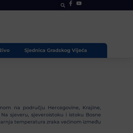
živo
Sjednica Gradskog Vijeća
avnom na području Hercegovine, Krajine,
a sjeveru, sjeveroistoku i istoku Bosne
 jutarnja temperatura zraka većinom između