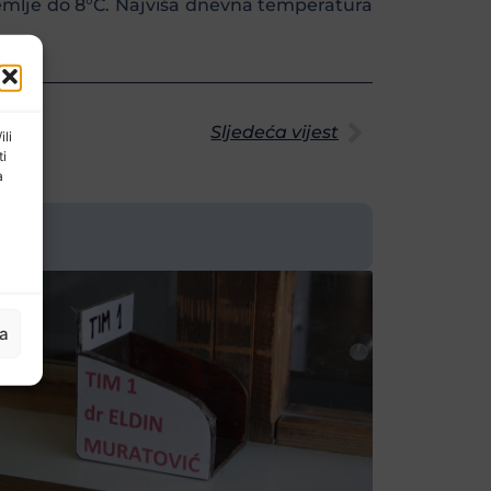
emlje do 8°C. Najviša dnevna temperatura
Sljedeća vijest
ili
ti
a
ja