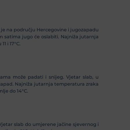
na je na području Hercegovine i jugozapadu
satima jugo će oslabiti. Najniža jutarnja
1 i 17°C.
ama može padati i snijeg. Vjetar slab, u
zapad. Najniža jutarnja temperatura zraka
lje do 14°C.
Vjetar slab do umjerene jačine sjevernog i