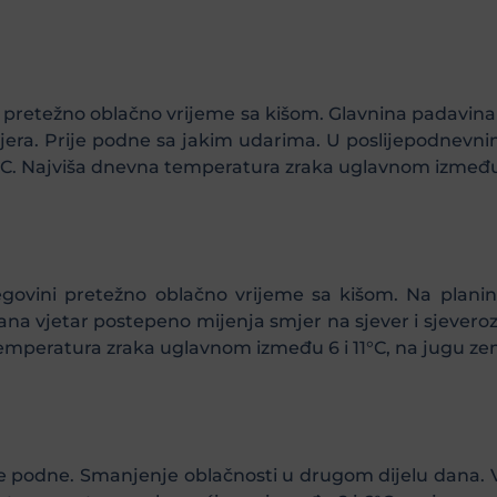
ini pretežno oblačno vrijeme sa kišom. Glavnina padavi
era. Prije podne sa jakim udarima. U poslijepodnevnim 
C. Najviša dnevna temperatura zraka uglavnom između 1
cegovini pretežno oblačno vrijeme sa kišom. Na planin
na vjetar postepeno mijenja smjer na sjever i sjevero
emperatura zraka uglavnom između 6 i 11°C, na jugu zem
je podne. Smanjenje oblačnosti u drugom dijelu dana. 