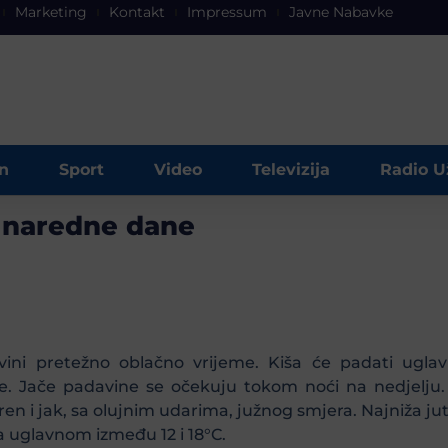
Marketing
Kontakt
Impressum
Javne Nabavke
n
Sport
Video
Televizija
Radio U
 naredne dane
vini pretežno oblačno vrijeme. Kiša će padati ugl
. Jače padavine se očekuju tokom noći na nedjelju. N
ren i jak, sa olujnim udarima, južnog smjera. Najniža
a uglavnom između 12 i 18°C.