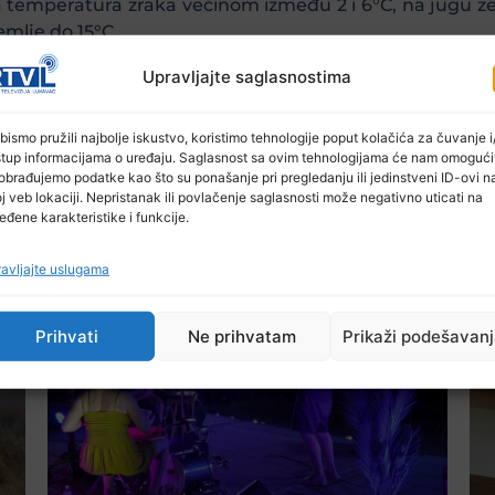
a temperatura zraka većinom između 2 i 6°C, na jugu z
emlje do 15°C.
Upravljajte saglasnostima
bismo pružili najbolje iskustvo, koristimo tehnologije poput kolačića za čuvanje i/
stup informacijama o uređaju. Saglasnost sa ovim tehnologijama će nam omogući
obrađujemo podatke kao što su ponašanje pri pregledanju ili jedinstveni ID-ovi n
j veb lokaciji. Nepristanak ili povlačenje saglasnosti može negativno uticati na
eđene karakteristike i funkcije.
Ostale novosti
avljajte uslugama
Prihvati
Ne prihvatam
Prikaži podešavan