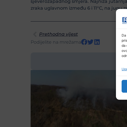
sjeverozapadnog smjera. Najniža jutarnj
zraka uglavnom između 6 i 11°C, na jugu z
Prethodna vijest
Da 
pri
Podijelite na mrežama
da 
ovo
odr
Upr