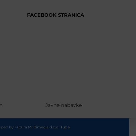
FACEBOOK STRANICA
m
Javne nabavke
loped by
Futura Multimedia d.o.o. Tuzla