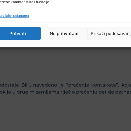
eđene karakteristike i funkcije.
 pojačano i da treba obuhvatiti mnogo veći broj stanovn
avljajte uslugama
Prihvati
Ne prihvatam
Prikaži podešavan
edostaje BiH, navedeno je “praćenje kontakata”, k
dok je u drugim zemljama riječ o praćenju pet do petna