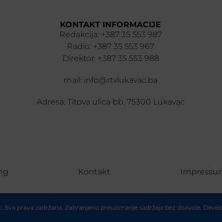
KONTAKT INFORMACIJE
Redakcija: +387 35 553 987
Radio: +387 35 553 967
Direktor: +387 35 553 988
mail: info@rtvlukavac.ba
Adresa: Titova ulica bb, 75300 Lukavac
ng
Kontakt
Impressu
ac. Sva prava zadržana. Zabranjeno preuzimanje sadržaja bez dozvole. Deve