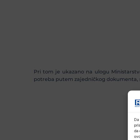
Pri tom je ukazano na ulogu Ministarstva 
potreba putem zajedničkog dokumenta, sa
Da 
pri
da 
ovo