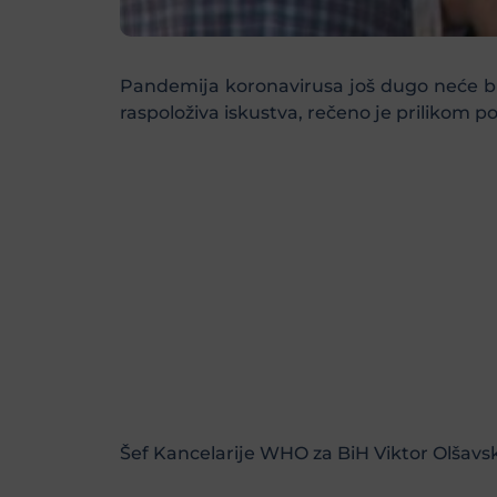
Pandemija koronavirusa još dugo neće biti
raspoloživa iskustva, rečeno je prilikom p
Šef Kancelarije WHO za BiH Viktor Olšavsk