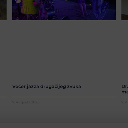
Večer jazza drugačijeg zvuka
Dr
me
7. Augusta 2026.
7. 