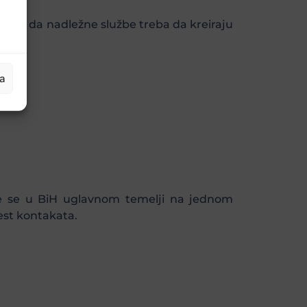
ika, a da nadležne službe treba da kreiraju
ja
oje se u BiH uglavnom temelji na jednom
est kontakata.