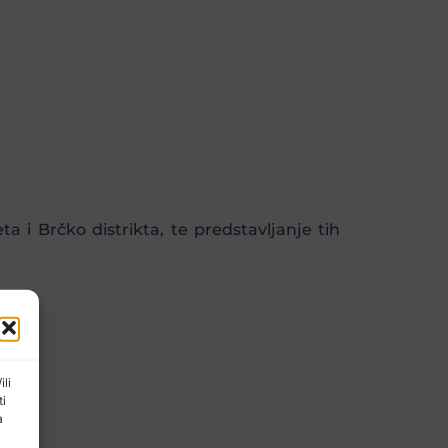
a i Brčko distrikta, te predstavljanje tih
ili
ti
a