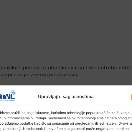
civilnih poslova u objedinjavanju svih potreba entitet
općeno je iz ovog ministarstva.
Upravljajte saglasnostima
bismo pružili najbolje iskustvo, koristimo tehnologije poput kolačića za čuvanje i/
stup informacijama o uređaju. Saglasnost sa ovim tehnologijama će nam omogući
obrađujemo podatke kao što su ponašanje pri pregledanju ili jedinstveni ID-ovi n
j veb lokaciji. Nepristanak ili povlačenje saglasnosti može negativno uticati na