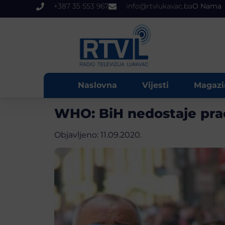
+387 35 553 967
info@rtvlukavac.ba
O Nama
Naslovna
Vijesti
Magazi
WHO: BiH nedostaje pra
Objavljeno:
11.09.2020.