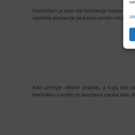
odr
Ponovljen je stav da testiranje treba biti
Upr
različite scenarije za borbu protiv virusa.
Kao primjer dobre prakse, a koja još n
kontaktu s kojim je zaražena osoba bila, 