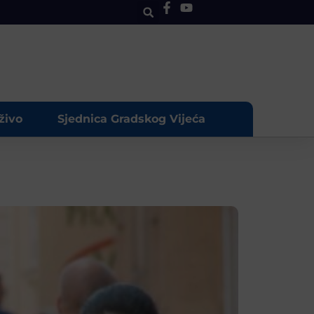
živo
Sjednica Gradskog Vijeća