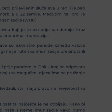
broj prijavljenih slučajeva u regiji je pao
orbila u 22 zemlje. Međutim, taj broj je
organizacije (WHO).
ivou koji je to bio prije pandemije, kroz
kalendarima imunizacija.
ave su iskoristile periode između valova
gima je rutinska imunizacija prekinuta ili
giji prije pandemije. Dok Ukrajina odgovara
čavaju sa mogućim utjecajima na pružanje
erdzuli, svi imaju pravo na nevjerovatnu
a zaštita najčešće je ne dobijaju. Kako bi
ati naše sisteme imunizacije kako bismo