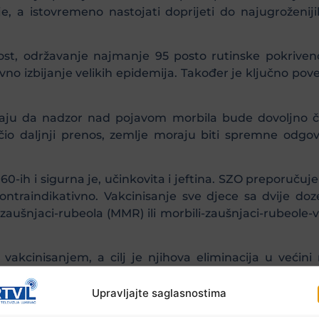
je, a istovremeno nastojati doprijeti do najugroženi
st, održavanje najmanje 95 posto rutinske pokrivenos
vno izbijanje velikih epidemija. Također je ključno pove
aju da nadzor nad pojavom morbila bude dovoljno čvr
čio daljnji prenos, zemlje moraju biti spremne odgovor
0-ih i sigurna je, učinkovita i jeftina. SZO preporučuje 
ontraindikativno. Vakcinisanje sve djece sa dvije doz
-zaušnjaci-rubeola (MMR) ili morbili-zaušnjaci-rubeole-v
 vakcinisanjem, a cilj je njihova eliminacija u većini
zaraznog respiratornog virusa koji uzrokuje bolest sm
ranje, korištenje maski i ograničenja uvedenih na među
Upravljajte saglasnostima