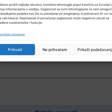
 velikih epidemija samo je povećan. U 2021. godini, reko
bismo pružili najbolje iskustvo, koristimo tehnologije poput kolačića za čuvanje i/
morbila – 25 miliona djece propustilo je svoju prvu dozu,
stup informacijama o uređaju. Saglasnost sa ovim tehnologijama će nam omogući
obrađujemo podatke kao što su ponašanje pri pregledanju ili jedinstveni ID-ovi n
 korak nazad u globalnom naporima postizanja i odr
j veb lokaciji. Nepristanak ili povlačenje saglasnosti može negativno uticati na
vima na zarazu. U mnogim zemljama širom svijeta, čim
eđene karakteristike i funkcije.
ve veći broj slučajeva morbila i epidemija – saopćeno je 
avljajte uslugama
Prihvati
Ne prihvatam
Prikaži podešavan