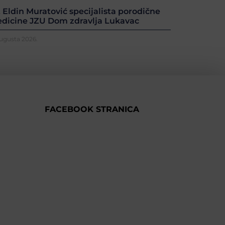
. Eldin Muratović specijalista porodične
dicine JZU Dom zdravlja Lukavac
Augusta 2026.
FACEBOOK STRANICA