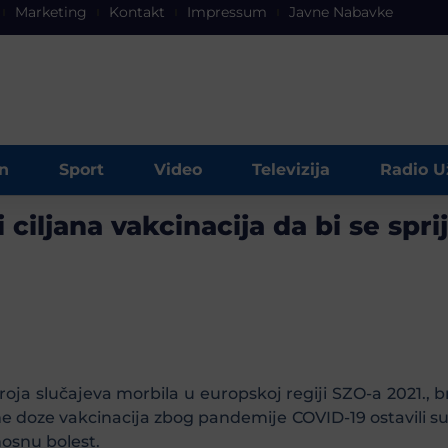
Marketing
Kontakt
Impressum
Javne Nabavke
n
Sport
Video
Televizija
Radio U
iljana vakcinacija da bi se spri
oja slučajeva morbila u europskoj regiji SZO-a 2021., br
e doze vakcinacija zbog pandemije COVID-19 ostavili s
nosnu bolest.