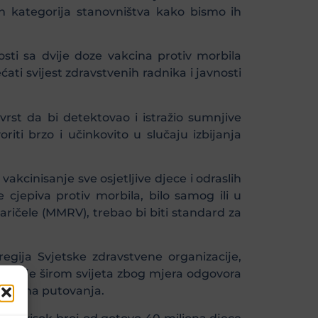
jih kategorija stanovništva kako bismo ih
ti sa dvije doze vakcina protiv morbila
ćati svijest zdravstvenih radnika i javnosti
st da bi detektovao i istražio sumnjive
iti brzo i učinkovito u slučaju izbijanja
vakcinisanje sve osjetljive djece i odraslih
e cjepiva protiv morbila, bilo samog ili u
aričele (MMRV), trebao bi biti standard za
 regija Svjetske zdravstvene organizacije,
anjen je širom svijeta zbog mjera odgovora
narodna putovanja.