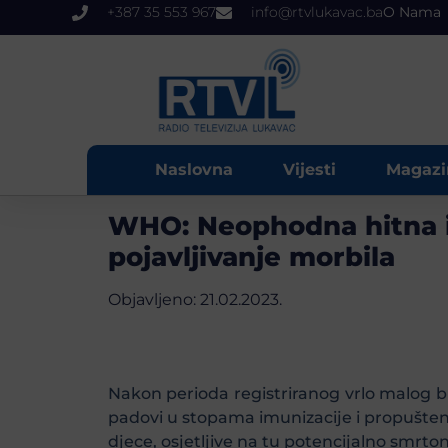
+387 35 553 967
info@rtvlukavac.ba
O Nama
Naslovna
Vijesti
Magazi
WHO: Neophodna hitna i c
pojavljivanje morbila
Objavljeno:
21.02.2023.
Nakon perioda registriranog vrlo malog br
padovi u stopama imunizacije i propušten
djece, osjetljive na tu potencijalno smrto