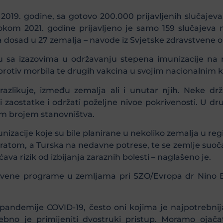
2019. godine, sa gotovo 200.000 prijavljenih slučajeva, 
okom 2021. godine prijavljeno je samo 159 slučajeva m
ja dosad u 27 zemalja – navode iz Svjetske zdravstvene 
u sa izazovima u održavanju stepena imunizacije na n
protiv morbila te drugih vakcina u svojim nacionalnim 
razlikuje, između zemalja ali i unutar njih. Neke drž
aostatke i održati poželjne nivoe pokrivenosti. U dru
m brojem stanovništva.
unizacije koje su bile planirane u nekoliko zemalja u re
 ratom, a Turska na nedavne potrese, te se zemlje suo
va rizik od izbijanja zaraznih bolesti – naglašeno je.
vstvene programe u zemljama pri SZO/Evropa dr Nino B
 pandemije COVID-19, često oni kojima je najpotrebnij
rebno je primijeniti dvostruki pristup. Moramo ojač