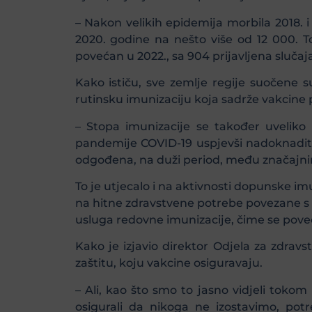
– Nakon velikih epidemija morbila 2018. i 
2020. godine na nešto više od 12 000. T
povećan u 2022., sa 904 prijavljena sluča
Kako ističu, sve zemlje regije suočene s
rutinsku imunizaciju koja sadrže vakcine 
– Stopa imunizacije se također uveliko 
pandemije COVID-19 uspjevši nadoknaditi z
odgođena, na duži period, među značajni
To je utjecalo i na aktivnosti dopunske im
na hitne zdravstvene potrebe povezane s
usluga redovne imunizacije, čime se poveća
Kako je izjavio direktor Odjela za zdra
zaštitu, koju vakcine osiguravaju.
– Ali, kao što smo to jasno vidjeli tokom
osigurali da nikoga ne izostavimo, pot