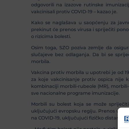
odgovorili na izazove rutinske imunizaci
vakcinisali protiv COVID-19 – kazao je.
Kako se naglašava u saopćenju za javno
prekinut će prenos virusa i spriječiti pono
o rizicima bolesti.
Osim toga, SZO poziva zemlje da osigur
slučajeve bez odlaganja. Da bi se sprije
morbila.
Vakcina protiv morbila u upotrebi je od 196
za koje vakcinisanje protiv ospica nije k
kombinaciji morbili-rubeole (MR), morbili
sve nacionalne programe imunizacije.
Morbili su bolest koja se može spriječiti
uključujući evropsku regiju. Prenos vrlo 
na COVID-19, uključujući fizičko distanci