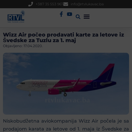
+387 35 553 967
info@rtvlukavac.ba
Radio Uživo
Sjednica Gradskog Vijeća
Wizz Air počeo prodavati karte za letove iz
Švedske za Tuzlu za 1. maj
Objavljeno:
17.04.2020.
Niskobudžetna aviokompanija Wizz Air počela je sa
prodajom karata za letove od 1. maja iz Švedske za