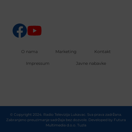
O nama
Marketing
Kontakt
Impressum
Javne nabavke
© Copyright 2024. Radio Televizija Lukavac. Sva prava zadržana.
Zabranjeno preuzimanje sadržaja bez dozvole. Developed by
Futura
Multimedia d.o.o. Tuzla