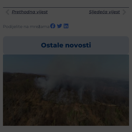
Prethodna vijest
Sljedeća vijest
Podijelite na mrežama
Ostale novosti