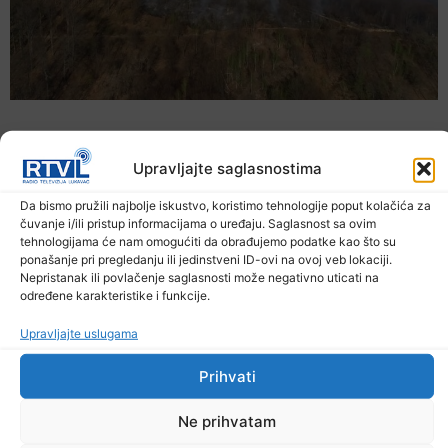
Upravljajte saglasnostima
Da bismo pružili najbolje iskustvo, koristimo tehnologije poput kolačića za
čuvanje i/ili pristup informacijama o uređaju. Saglasnost sa ovim
tehnologijama će nam omogućiti da obrađujemo podatke kao što su
ponašanje pri pregledanju ili jedinstveni ID-ovi na ovoj veb lokaciji.
Nepristanak ili povlačenje saglasnosti može negativno uticati na
određene karakteristike i funkcije.
Upravljajte uslugama
U TK povećan broj požara
7. Augusta 2026.
Prihvati
Ne prihvatam