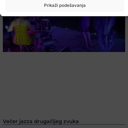
Prikaži podešavanja
Večer jazza drugačijeg zvuka