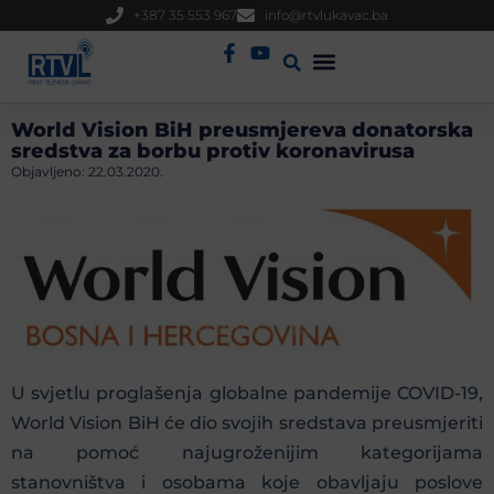
+387 35 553 967
info@rtvlukavac.ba
Radio Uživo
Sjednica Gradskog Vijeća
World Vision BiH preusmjereva donatorska
sredstva za borbu protiv koronavirusa
Objavljeno:
22.03.2020.
U svjetlu proglašenja globalne pandemije COVID-19,
World Vision BiH će dio svojih sredstava preusmjeriti
na pomoć najugroženijim kategorijama
stanovništva i osobama koje obavljaju poslove