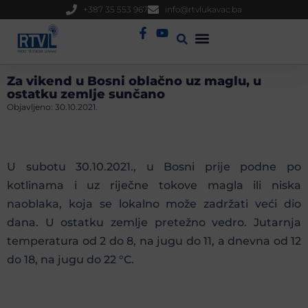
+387 35 553 967
info@rtvlukavac.ba
Radio Uživo
Sjednica Gradskog Vijeća
Za vikend u Bosni oblačno uz maglu, u
ostatku zemlje sunčano
Objavljeno:
30.10.2021.
U subotu 30.10.2021., u Bosni prije podne po
kotlinama i uz riječne tokove magla ili niska
naoblaka, koja se lokalno može zadržati veći dio
dana. U ostatku zemlje pretežno vedro. Jutarnja
temperatura od 2 do 8, na jugu do 11, a dnevna od 12
do 18, na jugu do 22 °C.