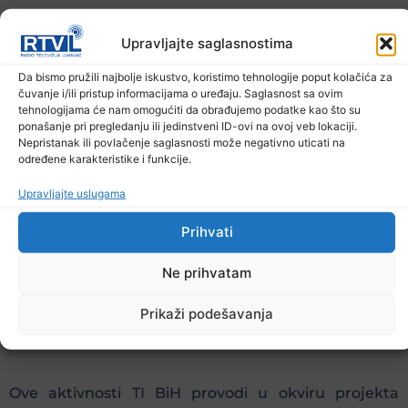
Upravljajte saglasnostima
Da bismo pružili najbolje iskustvo, koristimo tehnologije poput kolačića za
Zbog sve većeg broja slučajeva izbornih
čuvanje i/ili pristup informacijama o uređaju. Saglasnost sa ovim
nepravilnosti, TI BiH je na pres-konferenciji
tehnologijama će nam omogućiti da obrađujemo podatke kao što su
ponašanje pri pregledanju ili jedinstveni ID-ovi na ovoj veb lokaciji.
predstavio i mobilnu aplikaciju Reflektor koja će od
Nepristanak ili povlačenje saglasnosti može negativno uticati na
sada omogućiti i svim građanima da anonimno
određene karakteristike i funkcije.
prijave slučajeve kupovine glasova, predizbornog
Upravljajte uslugama
zapošljavanja, oglašavanja na zabranjenim
mjestima, pružanja javnih usluga u zamjenu za glas
Prihvati
i sve druge oblike zloupotrebe javnih sredstava u
Ne prihvatam
izbornom procesu.
Prikaži podešavanja
Ove aktivnosti TI BiH provodi u okviru projekta