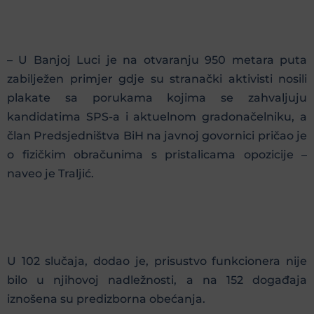
– U Banjoj Luci je na otvaranju 950 metara puta
zabilježen primjer gdje su stranački aktivisti nosili
plakate sa porukama kojima se zahvaljuju
kandidatima SPS-a i aktuelnom gradonačelniku, a
član Predsjedništva BiH na javnoj govornici pričao je
o fizičkim obračunima s pristalicama opozicije –
naveo je Traljić.
U 102 slučaja, dodao je, prisustvo funkcionera nije
bilo u njihovoj nadležnosti, a na 152 događaja
iznošena su predizborna obećanja.