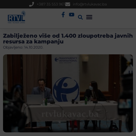
+387 35 553 967
info@rtvlukavac.ba
Radio Uživo
Sjednica Gradskog Vijeća
Zabilježeno više od 1.400 zloupotreba javnih
resursa za kampanju
Objavljeno:
14.10.2020.