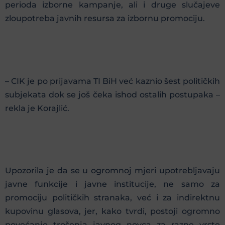
perioda izborne kampanje, ali i druge slučajeve
zloupotreba javnih resursa za izbornu promociju.
– CIK je po prijavama TI BiH već kaznio šest političkih
subjekata dok se još čeka ishod ostalih postupaka –
rekla je Korajlić.
Upozorila je da se u ogromnoj mjeri upotrebljavaju
javne funkcije i javne institucije, ne samo za
promociju političkih stranaka, već i za indirektnu
kupovinu glasova, jer, kako tvrdi, postoji ogromno
povećanje trošenja javnog novca za razne vrste