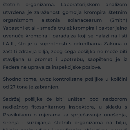
štetnih organizama. Laboratorijskom analizom
utvrđena je zaraženost gomolja krompira štetnim
organizmom alstonia solanacearum (Smith)
Yabaschi et al – smeđa trulež krompira i bakterijalno
uvenuće krompira i paradajza koji se nalazi na listi
I.A.II., što je u suprotnosti s odredbama Zakona o
zaštiti zdravlja bilja, zbog čega pošiljka ne može biti
stavljena u promet i upotrebu, saopšteno je iz
Federalne uprave za inspekcijske poslove.
Shodno tome, uvoz kontrolisane pošiljke u količini
od 27 tona je zabranjen.
Sadržaj pošiljke će biti uništen pod nadzorom
nadležnog fitosanitarnog inspektora, u skladu s
Pravilnikom o mjerama za sprječavanje unošenja,
širenja i suzbijanja štetnih organizama na bilju,