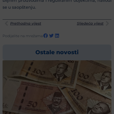
biljnim proizvodima i reguliranim objektima, navodi
se u saopštenju.
Prethodna vijest
Sljedeća vijest
Podijelite na mrežama
Ostale novosti