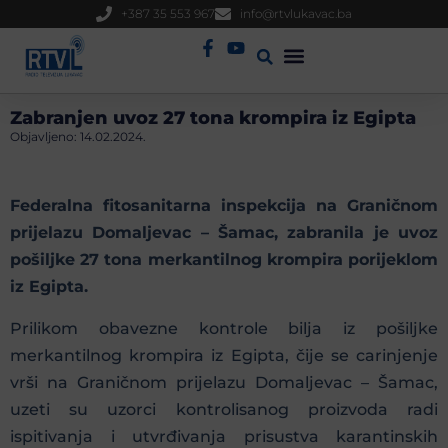
+387 35 553 967
info@rtvlukavac.ba
Radio Uživo
Sjednica Gradskog Vijeća
Zabranjen uvoz 27 tona krompira iz Egipta
Objavljeno:
14.02.2024.
Federalna fitosanitarna inspekcija na Graničnom
prijelazu Domaljevac – Šamac, zabranila je uvoz
pošiljke 27 tona merkantilnog krompira porijeklom
iz Egipta.
Prilikom obavezne kontrole bilja iz pošiljke
merkantilnog krompira iz Egipta, čije se carinjenje
vrši na Graničnom prijelazu Domaljevac – Šamac,
uzeti su uzorci kontrolisanog proizvoda radi
ispitivanja i utvrđivanja prisustva karantinskih