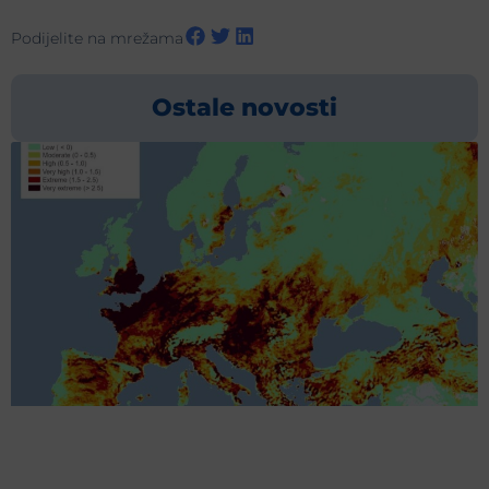
Podijelite na mrežama
Ostale novosti