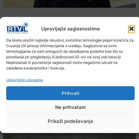
Upravljajte saglasnostima
Da bismo pružili najbolje iskustvo, koristimo tehnologije poput kolačića za
čuvanje i/ili pristup informacijama o uređaju. Saglasnost sa ovim
tehnologijama će nam omogućiti da obrađujemo podatke kao što su
ponašanje pri pregledanju ili jedinstveni ID-ovi na ovoj veb lokaciji.
Nepristanak ili povlačenje saglasnosti može negativno uticati na
određene karakteristike i funkcije.
Upravljajte uslugama
Ekstremne ljetne temperature teško
pogađaju i životinje
Prihvati
6. Augusta 2026.
Ne prihvatam
Prikaži podešavanja