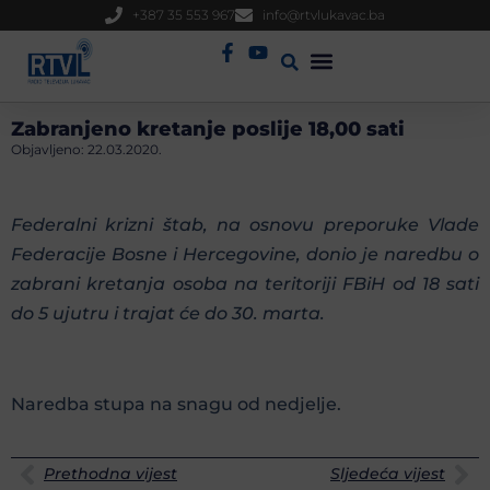
+387 35 553 967
info@rtvlukavac.ba
Radio Uživo
Sjednica Gradskog Vijeća
Zabranjeno kretanje poslije 18,00 sati
Objavljeno:
22.03.2020.
Federalni krizni štab, na osnovu preporuke Vlade
Federacije Bosne i Hercegovine, donio je naredbu o
zabrani kretanja osoba na teritoriji FBiH od 18 sati
do 5 ujutru i trajat će do 30. marta.
Naredba stupa na snagu od nedjelje.
Prethodna vijest
Sljedeća vijest