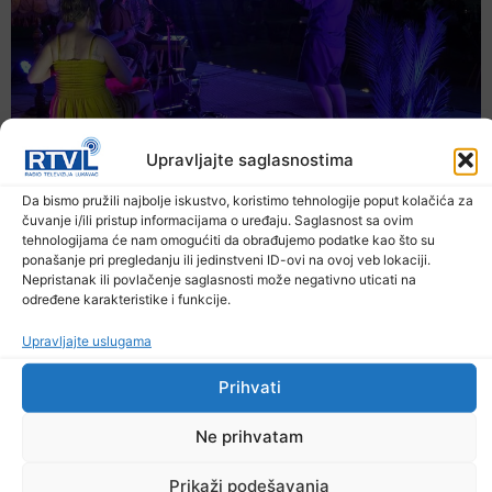
Upravljajte saglasnostima
Da bismo pružili najbolje iskustvo, koristimo tehnologije poput kolačića za
čuvanje i/ili pristup informacijama o uređaju. Saglasnost sa ovim
tehnologijama će nam omogućiti da obrađujemo podatke kao što su
ponašanje pri pregledanju ili jedinstveni ID-ovi na ovoj veb lokaciji.
Nepristanak ili povlačenje saglasnosti može negativno uticati na
određene karakteristike i funkcije.
Upravljajte uslugama
Prihvati
Večer jazza drugačijeg zvuka
Ne prihvatam
7. Augusta 2026.
Prikaži podešavanja