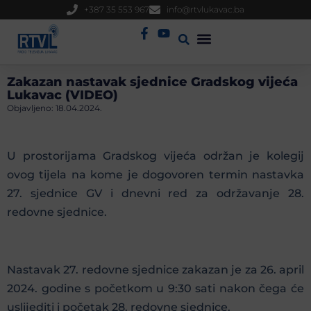
+387 35 553 967
info@rtvlukavac.ba
Radio Uživo
Sjednica Gradskog Vijeća
Zakazan nastavak sjednice Gradskog vijeća
Lukavac (VIDEO)
Objavljeno:
18.04.2024.
U prostorijama Gradskog vijeća održan je kolegij
ovog tijela na kome je dogovoren termin nastavka
27. sjednice GV i dnevni red za održavanje 28.
redovne sjednice.
Nastavak 27. redovne sjednice zakazan je za 26. april
2024. godine s početkom u 9:30 sati nakon čega će
uslijediti i početak 28. redovne sjednice.