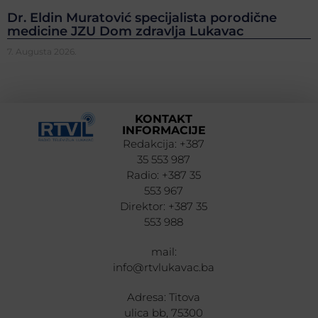
Dr. Eldin Muratović specijalista porodične
medicine JZU Dom zdravlja Lukavac
7. Augusta 2026.
KONTAKT
INFORMACIJE
Redakcija: +387
35 553 987
Radio: +387 35
553 967
Direktor: +387 35
553 988
mail:
info@rtvlukavac.ba
Adresa: Titova
ulica bb, 75300