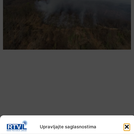
U TK povećan broj požara
Upravljajte saglasnostima
7. Augusta 2026.