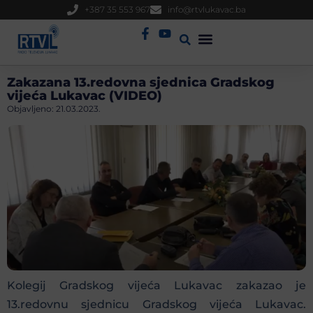
+387 35 553 967
info@rtvlukavac.ba
Radio Uživo
Sjednica Gradskog Vijeća
Zakazana 13.redovna sjednica Gradskog
vijeća Lukavac (VIDEO)
Objavljeno:
21.03.2023.
Kolegij Gradskog vijeća Lukavac zakazao je
13.redovnu sjednicu Gradskog vijeća Lukavac.