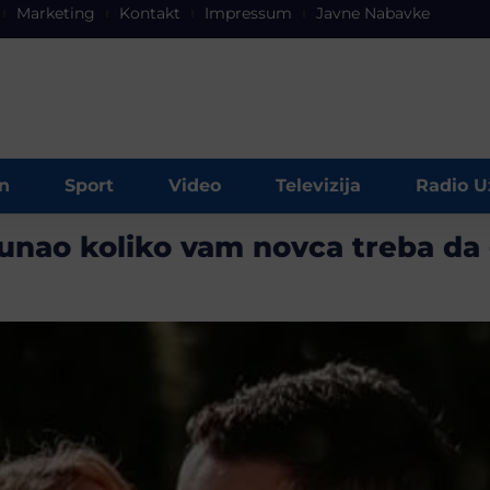
Marketing
Kontakt
Impressum
Javne Nabavke
n
Sport
Video
Televizija
Radio U
ačunao koliko vam novca treba da