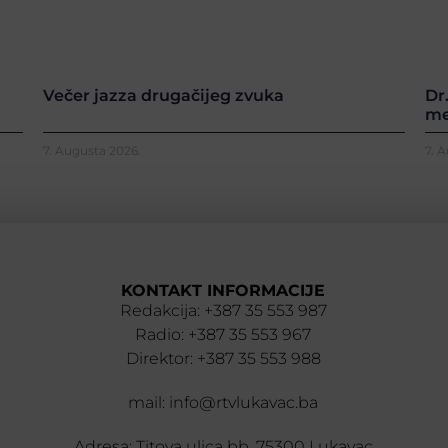
Večer jazza drugačijeg zvuka
Dr
me
7. Augusta 2026.
7. 
KONTAKT INFORMACIJE
Redakcija: +387 35 553 987
Radio: +387 35 553 967
Direktor: +387 35 553 988
mail: info@rtvlukavac.ba
Adresa: Titova ulica bb, 75300 Lukavac