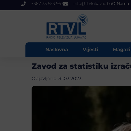
+387 35 553 967
info@rtvlukavac.ba
O Nama
Naslovna
Vijesti
Magazi
Zavod za statistiku izr
Objavljeno:
31.03.2023.