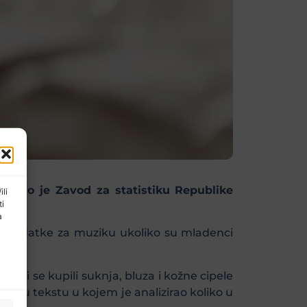
čunao je Zavod za statistiku Republike
ili
ti
a
ao i izdatke za muziku ukoliko su mladenci
o bi se kupili suknja, bluza i kožne cipele
avod u tekstu u kojem je analizirao koliko u