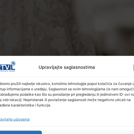
Upravljajte saglasnostima
ečiju svadbu, ukupno gledano, košta 827 KM, izra
bismo pružili najbolje iskustvo, koristimo tehnologije poput kolačića za čuvanje i/
stup informacijama o uređaju. Saglasnost sa ovim tehnologijama će nam omogući
obrađujemo podatke kao što su ponašanje pri pregledanju ili jedinstveni ID-ovi n
j veb lokaciji. Nepristanak ili povlačenje saglasnosti može negativno uticati na
vijeća, kićenja svatova, koverte kao najveće stavke, k
eđene karakteristike i funkcije.
e, navode iz Zavoda u ovom neobičnom istraživanju.
avljajte uslugama
vadbu neophodno je u prosjeku izdvojiti 310 KM, i to kak
odno je koristiti i usluge frizera i kozmetičara, navodi Z