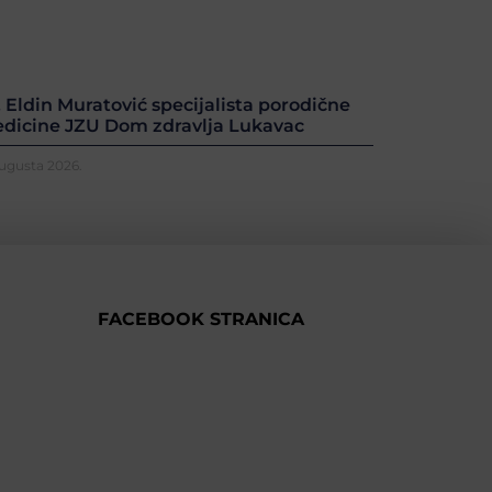
. Eldin Muratović specijalista porodične
dicine JZU Dom zdravlja Lukavac
Augusta 2026.
FACEBOOK STRANICA