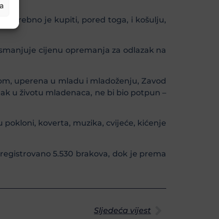
ja
potrebno je kupiti, pored toga, i košulju,
o smanjuje cijenu opremanja za odlazak na
logom, uperena u mladu i mladoženju, Zavod
tak u životu mladenaca, ne bi bio potpun –
u pokloni, koverta, muzika, cvijeće, kićenje
i registrovano 5.530 brakova, dok je prema
Sljedeća vijest