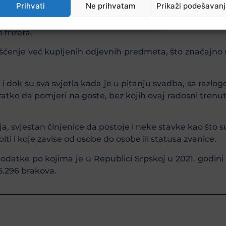
dlazak na svadbu.
Prihvati
Ne prihvatam
Prikaži podešavan
jeku izdvojiti 517 KM, od čega najviše košta odijelo, a 
 frizera.
rišćenje već kupljenih odjevnih predmeta, što značajn
bi i dok su sva svjetla kada je u pitanju svadba, sa raz
kratko da pomjeri na goste, bez kojih ovaj radosni trenu
a, svjestan činjenice da postoje i neke stavke kao što s
iti i koje zavise od osobe do osobe ili statusa zvanice.
 podatke po kojima je u Republici Srpskoj u 2021. godin
5.296 brakova.