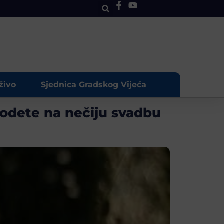
živo
Sjednica Gradskog Vijeća
 odete na nečiju svadbu