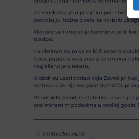
prosjeku jedan par košta opremanje za o
Za muškarca je u prosjeku potrebno u pros
potkošulju, kožne cipele, te koristiti usluge
Moguće su i drugačije kombinacije ili ko
svadbu.
– S obzirom na to da se bliži sezona svad
fokus pažnje u ovoj analizi želi makar na
naglašeno je u tekstu.
U obzir su uzeti podaci koje Zavod prikuplj
svatova koje nije moguće statistički prikup
Republički zavod za statistiku naveo je i
preliminarnim podacima u prošloj godini 
Prethodna vijest