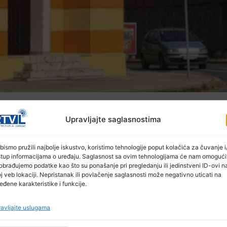
hram-begove medrese u Tuzli koji predstavlja prepoznat
Upravljajte saglasnostima
azni portal Behram-begove medrese u Tuzli dio je gradit
bismo pružili najbolje iskustvo, koristimo tehnologije poput kolačića za čuvanje i/
stup informacijama o uređaju. Saglasnost sa ovim tehnologijama će nam omogući
medrese”, koja je 2010 godine proglašena nacional
obrađujemo podatke kao što su ponašanje pri pregledanju ili jedinstveni ID-ovi n
ovnim informacijama. Također, ugradit ćemo i dod
j veb lokaciji. Nepristanak ili povlačenje saglasnosti može negativno uticati na
e, Zijad Lugavić.
eđene karakteristike i funkcije.
avljajte uslugama