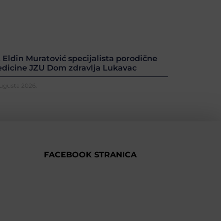
. Eldin Muratović specijalista porodične
dicine JZU Dom zdravlja Lukavac
Augusta 2026.
FACEBOOK STRANICA