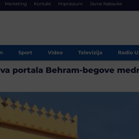
Marketing
Kontakt
Impressum
Javne Nabavke
n
Sport
Video
Televizija
Radio U
ova portala Behram-begove medr