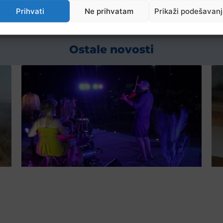
Prihvati
Ne prihvatam
Prikaži podešavan
Ostale novosti