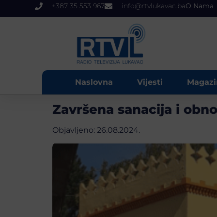
+387 35 553 967
info@rtvlukavac.ba
O Nama
Naslovna
Vijesti
Magazi
Završena sanacija i obn
Objavljeno:
26.08.2024.