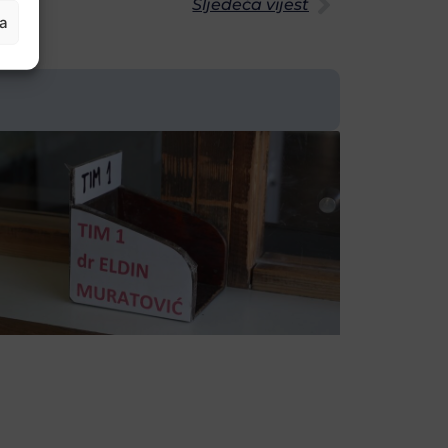
Sljedeća vijest
ja