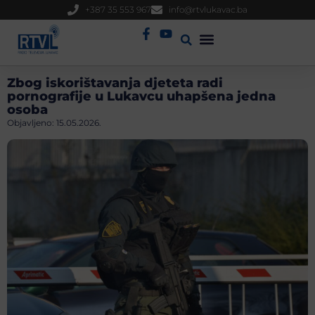
+387 35 553 967
info@rtvlukavac.ba
Radio Uživo
Sjednica Gradskog Vijeća
Zbog iskorištavanja djeteta radi
pornografije u Lukavcu uhapšena jedna
osoba
Objavljeno:
15.05.2026.