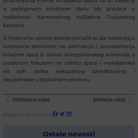
prostorijama FUP-a, uhapšena osoba će uz izvještaj
o počinjenom krivičnom djelu biti predata u
nadležnost Kantonalnog tužilaštva Tuzlanskog
kantona.
Iz Federalne uprave policije poručili su da nastavljaju
intenzivne aktivnosti na otkrivanju i procesuiranju
krivičnih djela iz oblasti kompjuterskog kriminala, s
posebnim fokusom na zaštitu djece i maloljetnika
od svih oblika seksualnog iskorištavanja i
zloupotrebe u digitalnom prostoru.
Prethodna vijest
Sljedeća vijest
Podijelite na mrežama
Ostale novosti