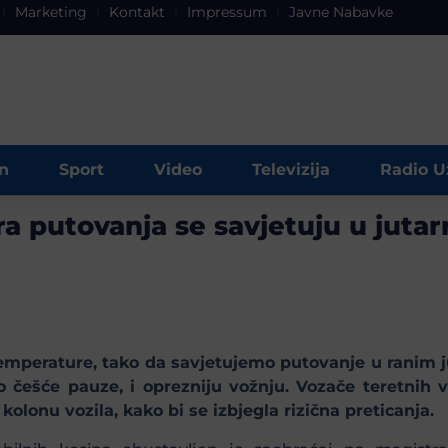
Marketing
Kontakt
Impressum
Javne Nabavke
n
Sport
Video
Televizija
Radio U
 putovanja se savjetuju u jutarn
mperature, tako da savjetujemo putovanje u ranim ju
ešće pauze, i oprezniju vožnju. Vozače teretnih v
olonu vozila, kako bi se izbjegla rizična preticanja.