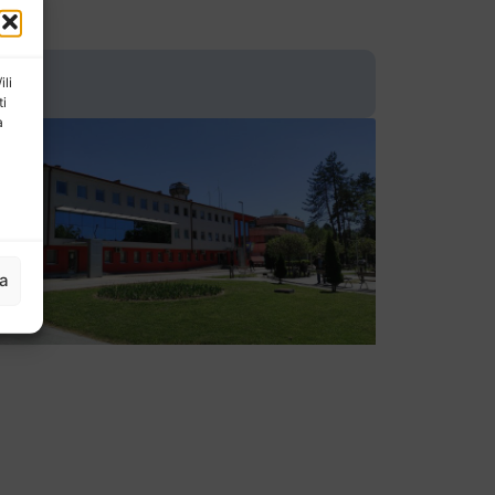
ili
ti
a
ja