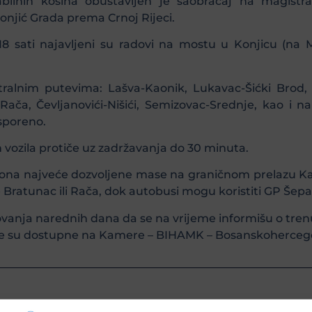
bilnih kosina obustavljen je saobraćaj na magistr
onjić Grada prema Crnoj Rijeci.
8 sati najavljeni su radovi na mostu u Konjicu (na M
ralnim putevima: Lašva-Kaonik, Lukavac-Šićki Brod, K
na-Rača, Čevljanovići-Nišići, Semizovac-Srednje, kao 
sporeno.
vozila protiče uz zadržavanja do 30 minuta.
 tona najveće dozvoljene mase na graničnom prelazu Kar
 Bratunac ili Rača, dok autobusi mogu koristiti GP Šepa
ovanja narednih dana da se na vrijeme informišu o tr
e su dostupne na Kamere – BIHAMK – Bosanskohercego