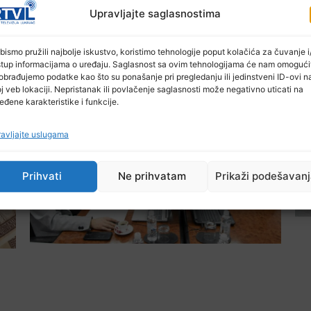
Upravljajte saglasnostima
Ostale novosti
bismo pružili najbolje iskustvo, koristimo tehnologije poput kolačića za čuvanje i/
stup informacijama o uređaju. Saglasnost sa ovim tehnologijama će nam omogući
obrađujemo podatke kao što su ponašanje pri pregledanju ili jedinstveni ID-ovi n
j veb lokaciji. Nepristanak ili povlačenje saglasnosti može negativno uticati na
eđene karakteristike i funkcije.
avljajte uslugama
Prihvati
Ne prihvatam
Prikaži podešavan