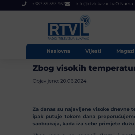
+387 35 553 967
info@rtvlukavac.ba
O Nama
Naslovna
Vijesti
Magazi
Zbog visokih temperatura
Objavljeno:
20.06.2024.
Za danas su najavljene visoke dnevne te
ipak putuje tokom dana preporučujemo č
saobraćaja, kada iza sebe primjete dužu k