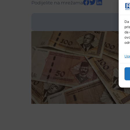
Podijelite na mrežama
Da 
pri
da 
ovo
odr
Upr