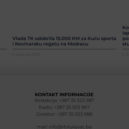
Ko
is
po
Vlada TK odobrila 15.000 KM za Kuću sporta
st
i Novinarsku regatu na Modracu
5. Augusta 2026.
5. 
KONTAKT INFORMACIJE
Redakcija: +387 35 553 987
Radio: +387 35 553 967
Direktor: +387 35 553 988
mail: info@rtvlukavac.ba