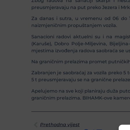
Zbog radova na sanaciji škarpi i nesta
preusmjeravaju na put preko Jezera i Mrk
Za danas i sutra, u vremenu od 06 do 1
naizmjeničnim propuštanjem vozila.
Sanacioni radovi aktuelni su i na magist
(Karuše), Dobro Polje-Miljevina, Bijelji
mjestima izvođenja radova saobraća se u
Na graničnim prelazima promet putničkih 
Zabranjen je saobraćaj za vozila preko 5
5 t preusmjeravaju se na granične prelaze
Apelujemo na sve koji planiraju duža put
graničnim prelazima. BIHAMK-ove kamer
Prethodna vijest