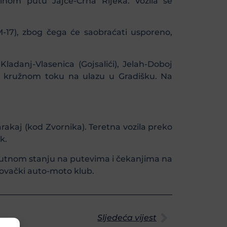
alnom putu Jajce-Crna Rijeka. Vozila se
-17), zbog čega će saobraćati usporeno,
ladanj-Vlasenica (Gojsalići), Jelah-Doboj
i na kružnom toku na ulazu u Gradišku. Na
akaj (kod Zvornika). Teretna vozila preko
k.
enutnom stanju na putevima i čekanjima na
vački auto-moto klub.
Sljedeća vijest