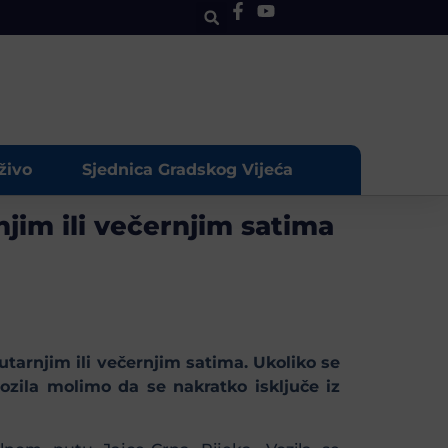
živo
Sjednica Gradskog Vijeća
jim ili večernjim satima
tarnjim ili večernjim satima. Ukoliko se
ozila molimo da se nakratko isključe iz