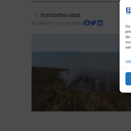
Prethodna vijest
Podijelite na mrežama
Da 
pri
da 
ovo
odr
Upr