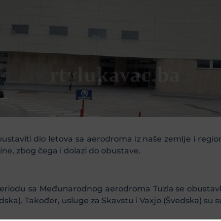
staviti dio letova sa aerodroma iz naše zemlje i regio
ine, zbog čega i dolazi do obustave.
eriodu sa Međunarodnog aerodroma Tuzla se obustavlja
ka). Također, usluge za Skavstu i Vaxjo (Švedska) su s