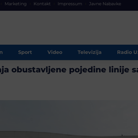
Marketing
Kontakt
Impressum
Javne Nabavke
n
Sport
Video
Televizija
Radio U
ja obustavljene pojedine linije