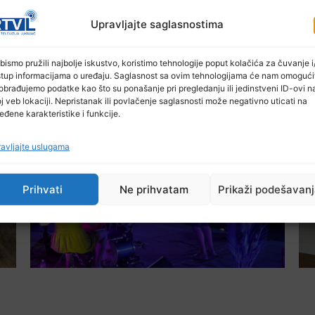
Upravljajte saglasnostima
bismo pružili najbolje iskustvo, koristimo tehnologije poput kolačića za čuvanje i/
stup informacijama o uređaju. Saglasnost sa ovim tehnologijama će nam omogući
obrađujemo podatke kao što su ponašanje pri pregledanju ili jedinstveni ID-ovi n
Ostale novosti
j veb lokaciji. Nepristanak ili povlačenje saglasnosti može negativno uticati na
eđene karakteristike i funkcije.
avljajte uslugama
Prihvati
Ne prihvatam
Prikaži podešavan