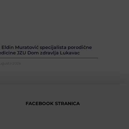
. Eldin Muratović specijalista porodične
dicine JZU Dom zdravlja Lukavac
Augusta 2026.
FACEBOOK STRANICA