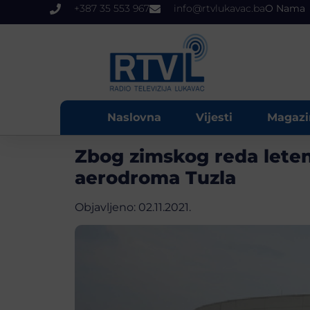
+387 35 553 967
info@rtvlukavac.ba
O Nama
Naslovna
Vijesti
Magazi
Zbog zimskog reda leten
aerodroma Tuzla
Objavljeno:
02.11.2021.