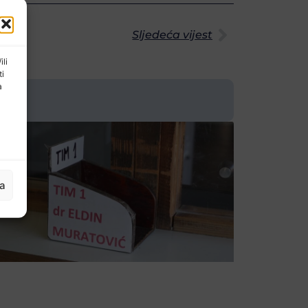
Sljedeća vijest
ili
ti
a
ja