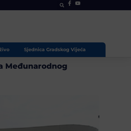
živo
Sjednica Gradskog Vijeća
 sa Međunarodnog